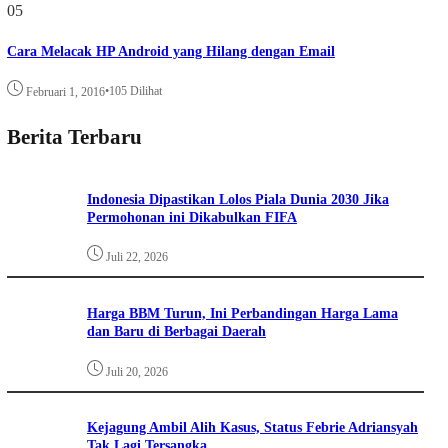
05
Cara Melacak HP Android yang Hilang dengan Email
•
105 Dilihat
Februari 1, 2016
Berita Terbaru
Indonesia Dipastikan Lolos Piala Dunia 2030 Jika
Permohonan ini Dikabulkan FIFA
Juli 22, 2026
Harga BBM Turun, Ini Perbandingan Harga Lama
dan Baru di Berbagai Daerah
Juli 20, 2026
Kejagung Ambil Alih Kasus, Status Febrie Adriansyah
Tak Lagi Tersangka