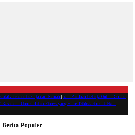
duktivitas saat Bekerja dari Rumah
|
#3 -
Panduan Belanja Online Cerdas:
0 Kesalahan Umum dalam Fitness yang Harus Dihindari untuk Hasil
Berita Populer