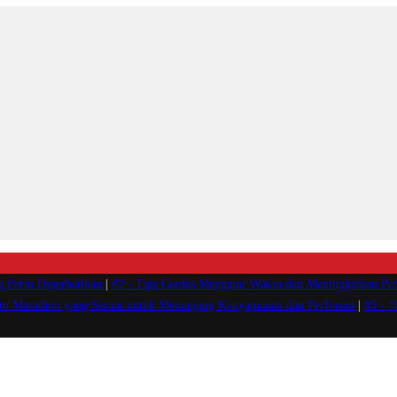
g Perlu Diperhatikan
|
#2 -
Tips Cerdas Mengatur Waktu dan Meningkatkan Pro
atu Marathon yang Sesuai untuk Menunjang Kenyamanan dan Performa
|
#5 -
1