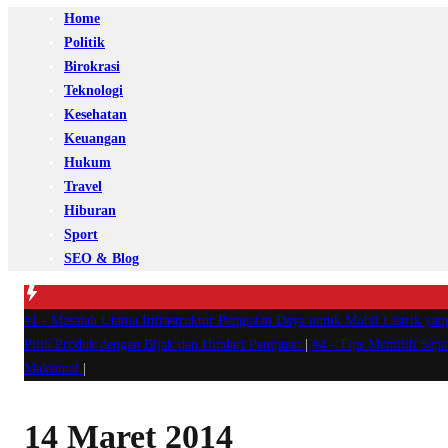
Home
Politik
Birokrasi
Teknologi
Kesehatan
Keuangan
Hukum
Travel
Hiburan
Sport
SEO & Blog
#1 -
Masalah Utama Infrastruktur Pengisian Daya untuk Mobil Listrik yan
Pilih Produk dengan Bijak dan Hindari Penipuan
|
#4 -
Tips Memilih Sep
Maksimal
|
14 Maret 2014