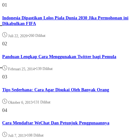
01
Indonesia Dipastikan Lolos Piala Dunia 2030 Jika Permohonan ini
Dikabulkan FIFA
•
260 Dilihat
Juli 22, 2026
02
Panduan Lengkap Cara Menggunakan Twitter bagi Pemula
•
139 Dilihat
Februari 25, 2014
03
Tips Sederhana: Cara Agar Disukai Oleh Banyak Orang
•
131 Dilihat
Oktober 6, 2015
04
Cara Mendaftar WeChat Dan Petunjuk Penggunaannya
•
108 Dilihat
Juli 7, 2013