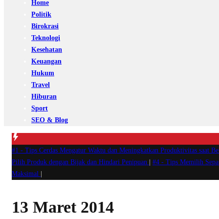
Home
Politik
Birokrasi
Teknologi
Kesehatan
Keuangan
Hukum
Travel
Hiburan
Sport
SEO & Blog
#1 -
Tips Cerdas Mengatur Waktu dan Meningkatkan Produktivitas saat B
Pilih Produk dengan Bijak dan Hindari Penipuan
|
#4 -
Tips Memilih Sep
Maksimal
|
13 Maret 2014