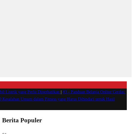
il Listrik yang Perlu Diperhatikan
|
#3 -
Panduan Belanja Online Cerdas:
0 Kesalahan Umum dalam Fitness yang Harus Dihindari untuk Hasil
Berita Populer