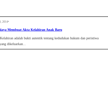
•
3, 2014
Biaya Membuat Akta Kelahiran Anak Baru
Kelahiran adalah bukti autentik tentang kedudukan hukum dan peristiwa
yang dikeluarkan...