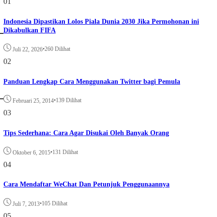
01
Indonesia Dipastikan Lolos Piala Dunia 2030 Jika Permohonan ini
Dikabulkan FIFA
•
260 Dilihat
Juli 22, 2026
02
Panduan Lengkap Cara Menggunakan Twitter bagi Pemula
•
139 Dilihat
Februari 25, 2014
03
Tips Sederhana: Cara Agar Disukai Oleh Banyak Orang
•
131 Dilihat
Oktober 6, 2015
04
Cara Mendaftar WeChat Dan Petunjuk Penggunaannya
•
105 Dilihat
Juli 7, 2013
05