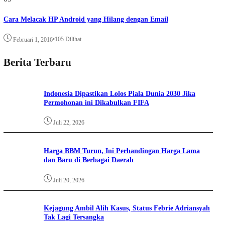
Cara Melacak HP Android yang Hilang dengan Email
•
105 Dilihat
Februari 1, 2016
Berita Terbaru
Indonesia Dipastikan Lolos Piala Dunia 2030 Jika
Permohonan ini Dikabulkan FIFA
Juli 22, 2026
Harga BBM Turun, Ini Perbandingan Harga Lama
dan Baru di Berbagai Daerah
Juli 20, 2026
Kejagung Ambil Alih Kasus, Status Febrie Adriansyah
Tak Lagi Tersangka