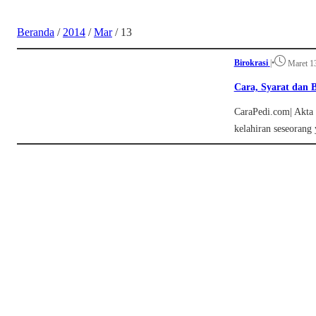
Beranda
/
2014
/
Mar
/
13
Birokrasi
|
•
Maret 1
Cara, Syarat dan 
CaraPedi.com| Akta 
kelahiran seseorang 