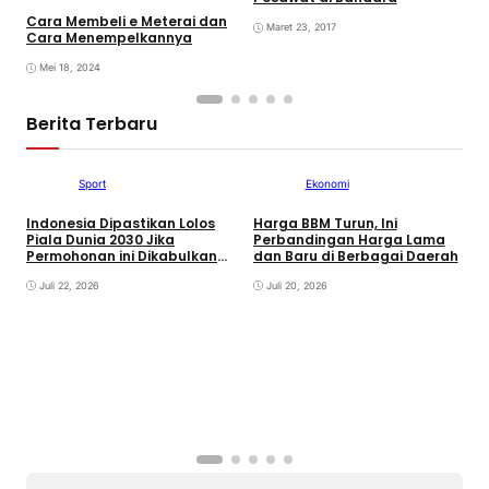
Cara Membeli e Meterai dan
Maret 23, 2017
Cara Menempelkannya
Mei 18, 2024
Berita Terbaru
Sport
Ekonomi
Indonesia Dipastikan Lolos
Harga BBM Turun, Ini
K
Piala Dunia 2030 Jika
Perbandingan Harga Lama
S
Permohonan ini Dikabulkan
dan Baru di Berbagai Daerah
L
FIFA
Juli 22, 2026
Juli 20, 2026