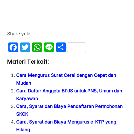
Share yuk:
F
T
W
Li
S
a
w
h
n
h
Materi Terkait:
c
itt
at
e
ar
e
er
s
e
Cara Mengurus Surat Cerai dengan Cepat dan
b
A
Mudah
Cara Daftar Anggota BPJS untuk PNS, Umum dan
o
p
Karyawan
o
p
Cara, Syarat dan Biaya Pendaftaran Permohonan
k
SKCK
Cara, Syarat dan Biaya Mengurus e-KTP yang
Hilang