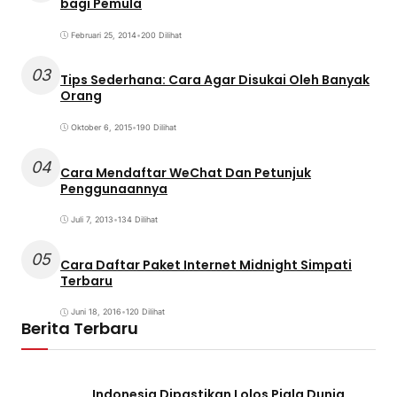
bagi Pemula
Februari 25, 2014
•
200 Dilihat
03
Tips Sederhana: Cara Agar Disukai Oleh Banyak
Orang
Oktober 6, 2015
•
190 Dilihat
04
Cara Mendaftar WeChat Dan Petunjuk
Penggunaannya
Juli 7, 2013
•
134 Dilihat
05
Cara Daftar Paket Internet Midnight Simpati
Terbaru
Juni 18, 2016
•
120 Dilihat
Berita Terbaru
Indonesia Dipastikan Lolos Piala Dunia