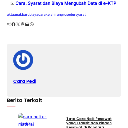
Cara, Syarat dan Biaya Mengubah Data di e-KTP
akta
anak
baru
biaya
cara
kelahiran
prosedur
syarat
Facebook
Twitter
Pinterest
Mail
WhatsApp
Cara Pedi
Berita Terkait
Tata Cara Naik Pesawat
C
yang Transit dan Pindah
O
Birokrasi
Pesawat di Bandara