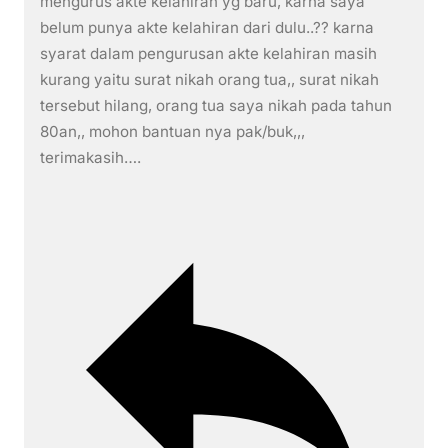
mengurus akte kelahiran yg baru, karna saya
belum punya akte kelahiran dari dulu..?? karna
syarat dalam pengurusan akte kelahiran masih
kurang yaitu surat nikah orang tua,, surat nikah
tersebut hilang, orang tua saya nikah pada tahun
80an,, mohon bantuan nya pak/buk,,,
terimakasih….