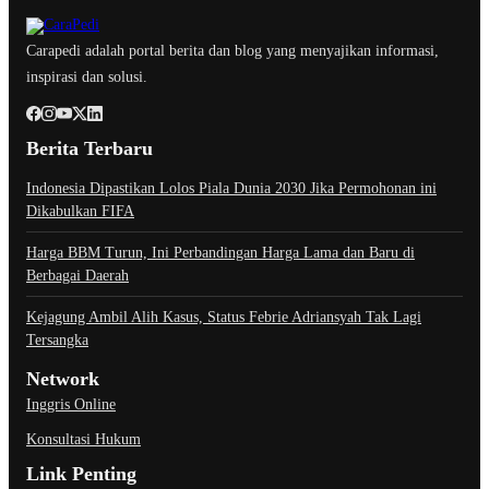
Carapedi adalah portal berita dan blog yang menyajikan informasi,
inspirasi dan solusi.
Berita Terbaru
Indonesia Dipastikan Lolos Piala Dunia 2030 Jika Permohonan ini
Dikabulkan FIFA
Harga BBM Turun, Ini Perbandingan Harga Lama dan Baru di
Berbagai Daerah
Kejagung Ambil Alih Kasus, Status Febrie Adriansyah Tak Lagi
Tersangka
Network
Inggris Online
Konsultasi Hukum
Link Penting