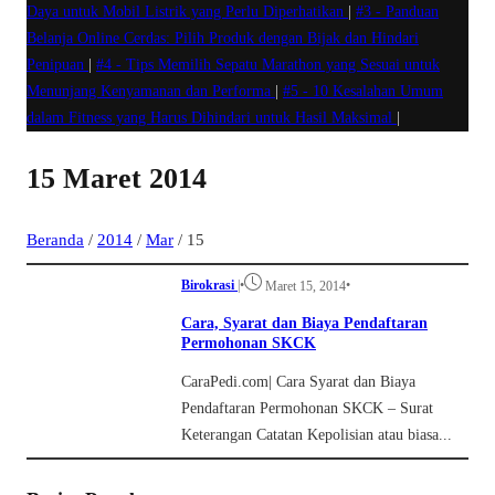
Daya untuk Mobil Listrik yang Perlu Diperhatikan
|
#3 -
Panduan
Belanja Online Cerdas: Pilih Produk dengan Bijak dan Hindari
Penipuan
|
#4 -
Tips Memilih Sepatu Marathon yang Sesuai untuk
Menunjang Kenyamanan dan Performa
|
#5 -
10 Kesalahan Umum
dalam Fitness yang Harus Dihindari untuk Hasil Maksimal
|
15 Maret 2014
Beranda
/
2014
/
Mar
/
15
Birokrasi
|
•
•
Maret 15, 2014
Cara, Syarat dan Biaya Pendaftaran
Permohonan SKCK
CaraPedi.com| Cara Syarat dan Biaya
Pendaftaran Permohonan SKCK – Surat
Keterangan Catatan Kepolisian atau biasa...