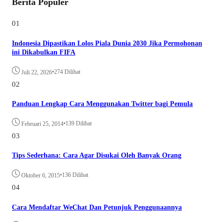
Berita Populer
01
Indonesia Dipastikan Lolos Piala Dunia 2030 Jika Permohonan
ini Dikabulkan FIFA
•
274 Dilihat
Juli 22, 2026
02
Panduan Lengkap Cara Menggunakan Twitter bagi Pemula
•
139 Dilihat
Februari 25, 2014
03
Tips Sederhana: Cara Agar Disukai Oleh Banyak Orang
•
136 Dilihat
Oktober 6, 2015
04
Cara Mendaftar WeChat Dan Petunjuk Penggunaannya