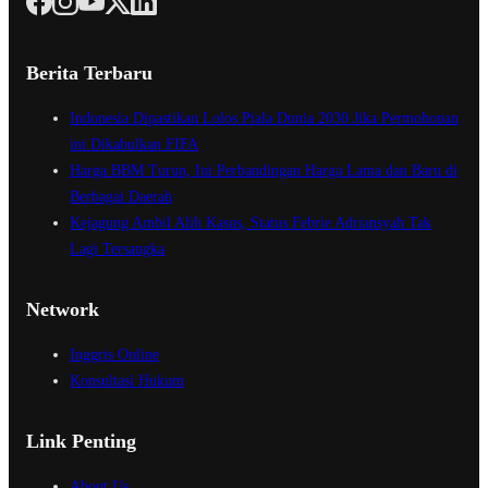
Berita Terbaru
Indonesia Dipastikan Lolos Piala Dunia 2030 Jika Permohonan
ini Dikabulkan FIFA
Harga BBM Turun, Ini Perbandingan Harga Lama dan Baru di
Berbagai Daerah
Kejagung Ambil Alih Kasus, Status Febrie Adriansyah Tak
Lagi Tersangka
Network
Inggris Online
Konsultasi Hukum
Link Penting
About Us