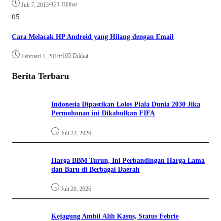
•
121 Dilihat
Juli 7, 2013
05
Cara Melacak HP Android yang Hilang dengan Email
•
105 Dilihat
Februari 1, 2016
Berita Terbaru
Indonesia Dipastikan Lolos Piala Dunia 2030 Jika
Permohonan ini Dikabulkan FIFA
Juli 22, 2026
Harga BBM Turun, Ini Perbandingan Harga Lama
dan Baru di Berbagai Daerah
Juli 20, 2026
Kejagung Ambil Alih Kasus, Status Febrie