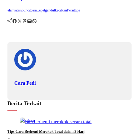
alami
atasi
buncit
cara
Cepat
gendut
kecilkan
Perut
tips
Facebook
Twitter
Pinterest
Mail
WhatsApp
Cara Pedi
Berita Terkait
Kesehatan
Tips Cara Berhenti Merokok Total dalam 3 Hari