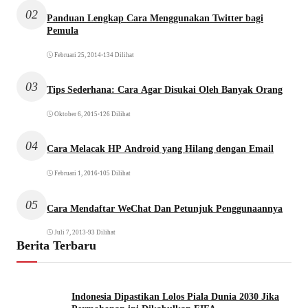
02
Panduan Lengkap Cara Menggunakan Twitter bagi
Pemula
Februari 25, 2014
•
134 Dilihat
03
Tips Sederhana: Cara Agar Disukai Oleh Banyak Orang
Oktober 6, 2015
•
126 Dilihat
04
Cara Melacak HP Android yang Hilang dengan Email
Februari 1, 2016
•
105 Dilihat
05
Cara Mendaftar WeChat Dan Petunjuk Penggunaannya
Juli 7, 2013
•
93 Dilihat
Berita Terbaru
Indonesia Dipastikan Lolos Piala Dunia 2030 Jika