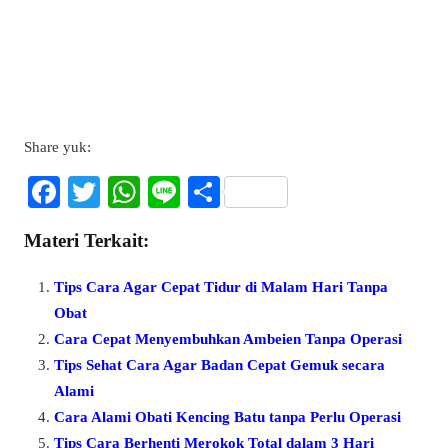
Share yuk:
Fa
T
W
Li
S
ce
wi
ha
ne
ha
Materi Terkait:
bo
tte
ts
re
ok
r
A
Tips Cara Agar Cepat Tidur di Malam Hari Tanpa
pp
Obat
Cara Cepat Menyembuhkan Ambeien Tanpa Operasi
Tips Sehat Cara Agar Badan Cepat Gemuk secara
Alami
Cara Alami Obati Kencing Batu tanpa Perlu Operasi
Tips Cara Berhenti Merokok Total dalam 3 Hari