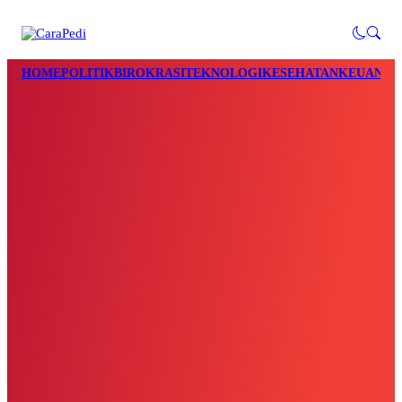
HOME
POLITIK
BIROKRASI
TEKNOLOGI
KESEHATAN
KEUANGA