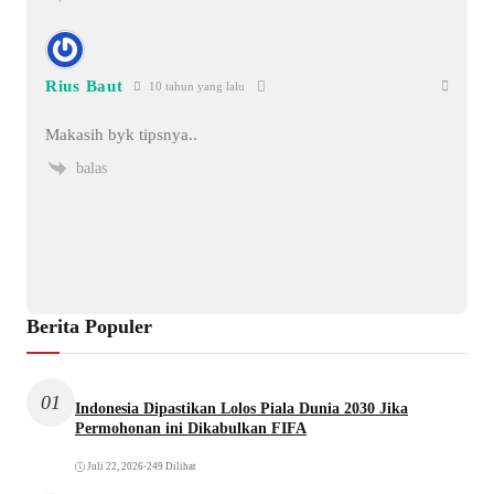
Rius Baut
10 tahun yang lalu
Makasih byk tipsnya..
balas
Berita Populer
01
Indonesia Dipastikan Lolos Piala Dunia 2030 Jika
Permohonan ini Dikabulkan FIFA
Juli 22, 2026
•
249 Dilihat