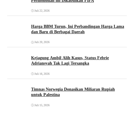
Permohonan ini Dikabulkan FIFA
Juli 22, 2026
Harga BBM Turun, Ini Perbandingan Harga Lama
dan Baru di Berbagai Daerah
Juli 20, 2026
Kejagung Ambil Alih Kasus, Status Febrie
Adriansyah Tak Lagi Tersangka
Juli 16, 2026
Timnas Norwegia Donasikan Miliaran Rupiah
untuk Palestina
Juli 15, 2026