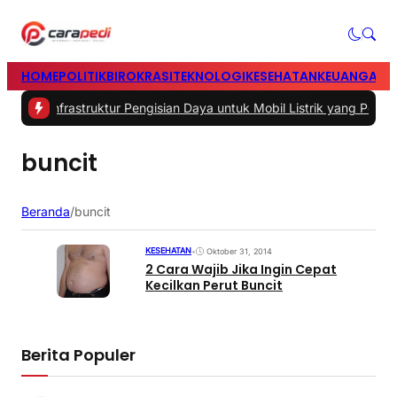
HOME
POLITIK
BIROKRASI
TEKNOLOGI
KESEHATAN
KEUANGAN
H
tama Infrastruktur Pengisian Daya untuk Mobil Listrik yang Perlu Di
buncit
Beranda
/
buncit
KESEHATAN
•
Oktober 31, 2014
2 Cara Wajib Jika Ingin Cepat
Kecilkan Perut Buncit
Berita Populer