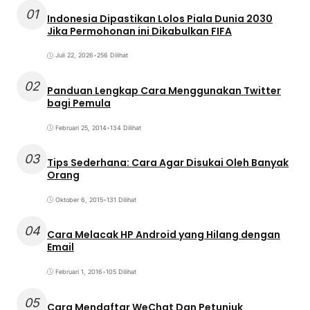
01
Indonesia Dipastikan Lolos Piala Dunia 2030
Jika Permohonan ini Dikabulkan FIFA
Juli 22, 2026
•
256 Dilihat
02
Panduan Lengkap Cara Menggunakan Twitter
bagi Pemula
Februari 25, 2014
•
134 Dilihat
03
Tips Sederhana: Cara Agar Disukai Oleh Banyak
Orang
Oktober 6, 2015
•
131 Dilihat
04
Cara Melacak HP Android yang Hilang dengan
Email
Februari 1, 2016
•
105 Dilihat
05
Cara Mendaftar WeChat Dan Petunjuk