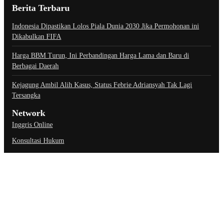
Berita Terbaru
Indonesia Dipastikan Lolos Piala Dunia 2030 Jika Permohonan ini
Dikabulkan FIFA
Harga BBM Turun, Ini Perbandingan Harga Lama dan Baru di
Berbagai Daerah
Kejagung Ambil Alih Kasus, Status Febrie Adriansyah Tak Lagi
Tersangka
Network
Inggris Online
Konsultasi Hukum
Link Penting
About Us
Contact Us
Privacy Policy