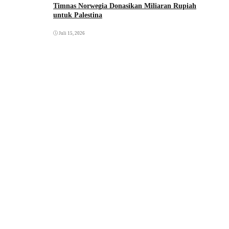
Timnas Norwegia Donasikan Miliaran Rupiah
untuk Palestina
Juli 15, 2026