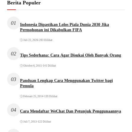
Berita Populer
01
Indonesia Dipastikan Lolos Piala Dunia 2030 Jika
Permohonan ini Dikabulkan FIFA
Juli 22, 2026
•
283 Dilihat
02
Tips Sederhana: Cara Agar Disukai Oleh Banyak Orang
Oktober 6, 2015
•
141 Dilihat
03
Panduan Lengkap Cara Menggunakan Twitter bagi
Pemula
Februari 25, 2014
•
139 Dilihat
04
Cara Mendaftar WeChat Dan Petunjuk Penggunaannya
Juli 7, 2013
•
122 Dilihat