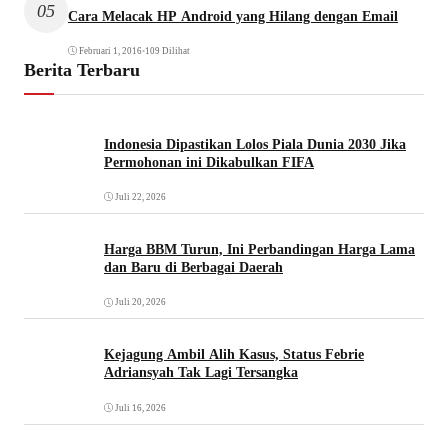
05
Cara Melacak HP Android yang Hilang dengan Email
Februari 1, 2016
•
109 Dilihat
Berita Terbaru
Indonesia Dipastikan Lolos Piala Dunia 2030 Jika
Permohonan ini Dikabulkan FIFA
Juli 22, 2026
Harga BBM Turun, Ini Perbandingan Harga Lama
dan Baru di Berbagai Daerah
Juli 20, 2026
Kejagung Ambil Alih Kasus, Status Febrie
Adriansyah Tak Lagi Tersangka
Juli 16, 2026