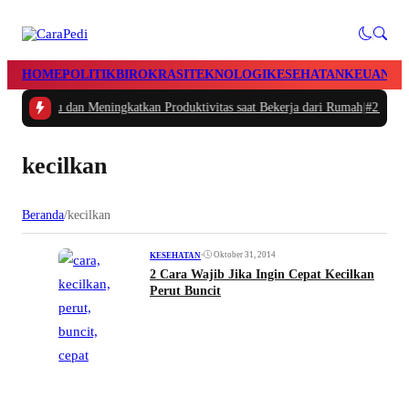
HOME
POLITIK
BIROKRASI
TEKNOLOGI
KESEHATAN
KEUANGA
atur Waktu dan Meningkatkan Produktivitas saat Bekerja dari Rumah
|
#2 -
Masa
kecilkan
Beranda
/
kecilkan
•
Oktober 31, 2014
KESEHATAN
2 Cara Wajib Jika Ingin Cepat Kecilkan
Perut Buncit