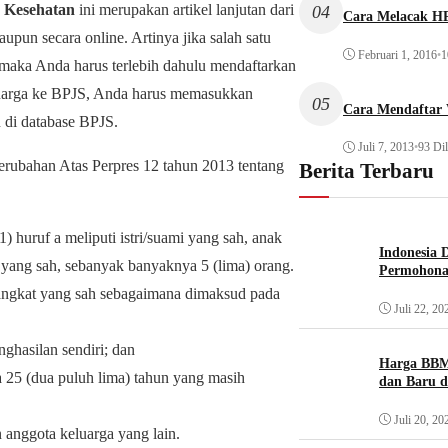
 Kesehatan
ini merupakan artikel lanjutan dari
04
Cara Melacak HP
upun secara online. Artinya jika salah satu
Februari 1, 2016
•
1
 maka Anda harus terlebih dahulu mendaftarkan
luarga ke BPJS, Anda harus memasukkan
05
Cara Mendaftar
n di database BPJS.
Juli 7, 2013
•
93 Dil
erubahan Atas Perpres 12 tahun 2013 tentang
Berita Terbaru
 huruf a meliputi istri/suami yang sah, anak
Indonesia 
 yang sah, sebanyak banyaknya 5 (lima) orang.
Permohona
 angkat yang sah sebagaimana dimaksud pada
Juli 22, 20
ghasilan sendiri; dan
Harga BBM
a 25 (dua puluh lima) tahun yang masih
dan Baru d
Juli 20, 20
anggota keluarga yang lain.