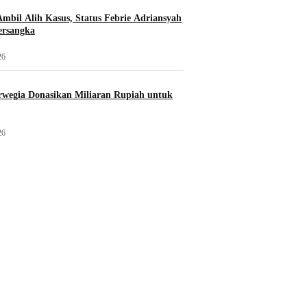
mbil Alih Kasus, Status Febrie Adriansyah
ersangka
26
wegia Donasikan Miliaran Rupiah untuk
26