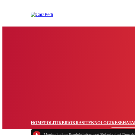
HOME
POLITIK
BIROKRASI
TEKNOLOGI
KESEHATA
Mengatur Waktu dan Meningkatkan Produktivitas saat Bekerja dari Rumah
|
#2 -