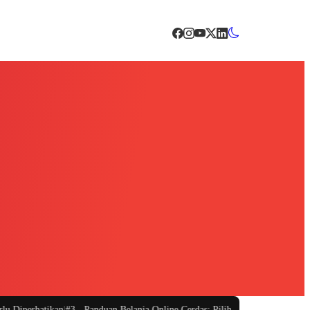
iperhatikan
|
#3 -
Panduan Belanja Online Cerdas: Pilih Produk dengan Bijak d