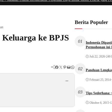
Berita Populer
tan
 Keluarga ke BPJS
01
Indonesia Dipast
Permohonan ini 
Juli 22, 2026
•
249 
Facebook
Twitter
Pinterest
Mail
WhatsApp
02
Panduan Lengka
−
Februari 25, 2014
•
03
Tips Sederhana:
Oktober 6, 2015
•
1