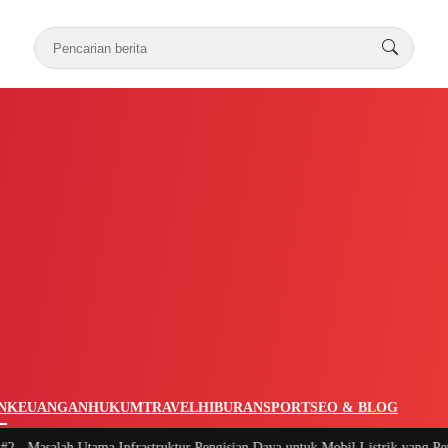
N
KEUANGAN
HUKUM
TRAVEL
HIBURAN
SPORT
SEO & BLOG
Masalah Utama Infrastruktur Pengisian Daya untuk Mobil Listrik yang Perlu D