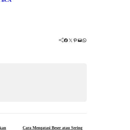
nk BCA
Facebook
Twitter
Pinterest
Mail
WhatsApp
kan
Cara Mengatasi Beser atau Sering
Cara Menghitung B