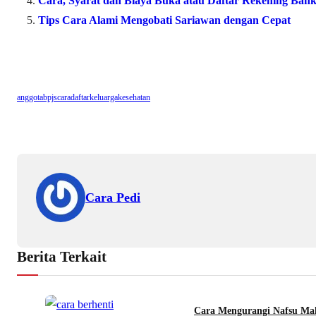
Cara, Syarat dan Biaya Buka atau Daftar Rekening Ba
Tips Cara Alami Mengobati Sariawan dengan Cepat
anggota
bpjs
cara
daftar
keluarga
kesehatan
Cara Pedi
Berita Terkait
Cara Mengurangi Nafsu Ma