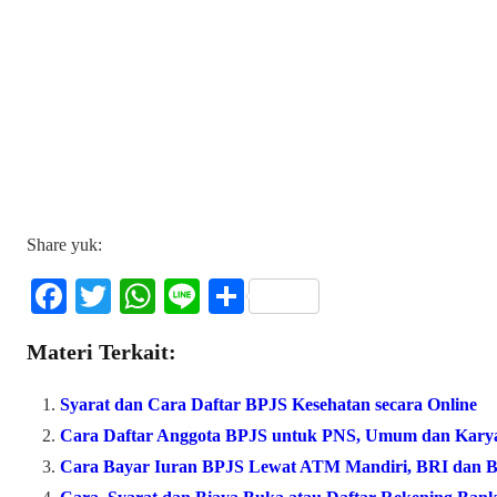
Share yuk:
Fa
T
W
Li
S
ce
wi
ha
ne
ha
Materi Terkait:
bo
tte
ts
re
ok
r
A
Syarat dan Cara Daftar BPJS Kesehatan secara Online
pp
Cara Daftar Anggota BPJS untuk PNS, Umum dan Kar
Cara Bayar Iuran BPJS Lewat ATM Mandiri, BRI dan 