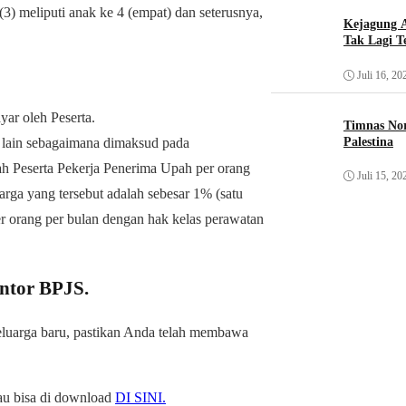
3) meliputi anak ke 4 (empat) dan seterusnya,
Kejagung A
Tak Lagi T
Juli 16, 20
yar oleh Peserta.
Timnas Nor
Palestina
 lain sebagaimana dimaksud pada
pah Peserta Pekerja Penerima Upah per orang
Juli 15, 20
rga yang tersebut adalah sebesar 1% (satu
er orang per bulan dengan hak kelas perawatan
antor BPJS.
eluarga baru, pastikan Anda telah membawa
au bisa di download
DI SINI.