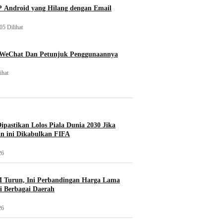
 Android yang Hilang dengan Email
05 Dilihat
 WeChat Dan Petunjuk Penggunaannya
ihat
Dipastikan Lolos Piala Dunia 2030 Jika
n ini Dikabulkan FIFA
26
 Turun, Ini Perbandingan Harga Lama
i Berbagai Daerah
26