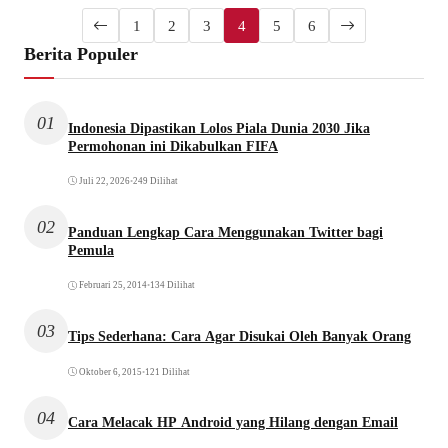
1
2
3
4
5
6
Berita Populer
01
Indonesia Dipastikan Lolos Piala Dunia 2030 Jika
Permohonan ini Dikabulkan FIFA
Juli 22, 2026
•
249 Dilihat
02
Panduan Lengkap Cara Menggunakan Twitter bagi
Pemula
Februari 25, 2014
•
134 Dilihat
03
Tips Sederhana: Cara Agar Disukai Oleh Banyak Orang
Oktober 6, 2015
•
121 Dilihat
04
Cara Melacak HP Android yang Hilang dengan Email