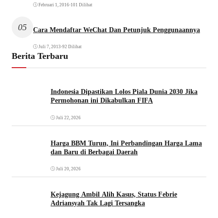
Februari 1, 2016
•
101 Dilihat
05
Cara Mendaftar WeChat Dan Petunjuk Penggunaannya
Juli 7, 2013
•
92 Dilihat
Berita Terbaru
Indonesia Dipastikan Lolos Piala Dunia 2030 Jika
Permohonan ini Dikabulkan FIFA
Juli 22, 2026
Harga BBM Turun, Ini Perbandingan Harga Lama
dan Baru di Berbagai Daerah
Juli 20, 2026
Kejagung Ambil Alih Kasus, Status Febrie
Adriansyah Tak Lagi Tersangka