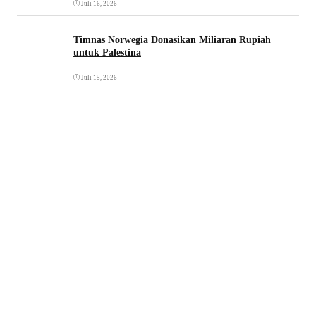
Juli 16, 2026
Timnas Norwegia Donasikan Miliaran Rupiah
untuk Palestina
Juli 15, 2026