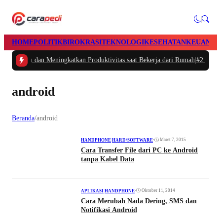
HOME
POLITIK
BIROKRASI
TEKNOLOGI
KESEHATAN
KEUANGA
tur Waktu dan Meningkatkan Produktivitas saat Bekerja dari Rumah
|
#2 -
Masal
android
Beranda
/
android
•
Maret 7, 2015
HANDPHONE
|
HARD/SOFTWARE
Cara Transfer File dari PC ke Android
tanpa Kabel Data
•
Oktober 11, 2014
APLIKASI
|
HANDPHONE
Cara Merubah Nada Dering, SMS dan
Notifikasi Android