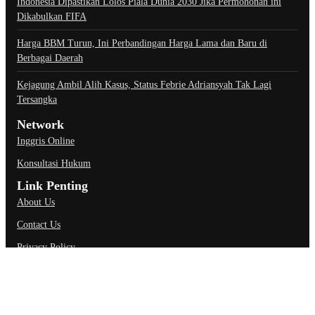
Indonesia Dipastikan Lolos Piala Dunia 2030 Jika Permohonan ini
Dikabulkan FIFA
Harga BBM Turun, Ini Perbandingan Harga Lama dan Baru di
Berbagai Daerah
Kejagung Ambil Alih Kasus, Status Febrie Adriansyah Tak Lagi
Tersangka
Network
Inggris Online
Konsultasi Hukum
Link Penting
About Us
Contact Us
Privacy Policy
Ketentuan Penggunaan
Kebijakan Data Pribadi