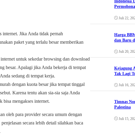
Indonesia 
Permohona
Juli 22, 20
nternet. Jika Anda tidak pernah
Harga BBM
dan Baru d
unakan paket yang terlalu besar memberikan
Juli 20, 20
 internet untuk sekedar browsing dan download
ang besar. Apalagi jika Anda bekerja di tempat
Kejagung A
Tak Lagi T
 Anda sedang di tempat kerja.
urah dengan kuota besar jika tempat tinggal
Juli 16, 20
sebut. Karena tentu akan sia-sia saja Anda
k bisa mengakses internet.
Timnas Nor
Palestina
rkan oleh para provider secara umum dengan
Juli 15, 20
 penjelasan secara lebih detail silahkan baca
.