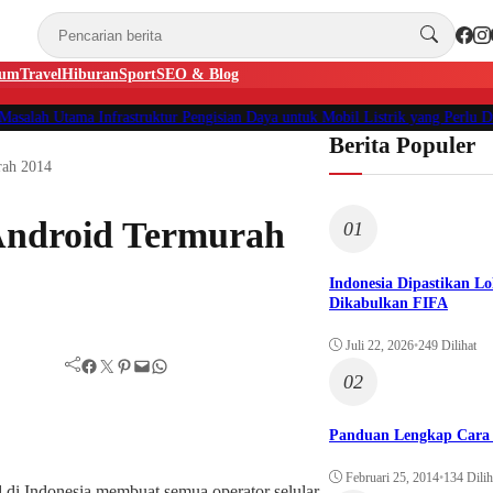
um
Travel
Hiburan
Sport
SEO & Blog
lah Utama Infrastruktur Pengisian Daya untuk Mobil Listrik yang Perlu Diper
Berita Populer
rah 2014
Android Termurah
01
Indonesia Dipastikan Lo
Dikabulkan FIFA
Juli 22, 2026
•
249 Dilihat
Facebook
Twitter
Pinterest
Mail
WhatsApp
02
Panduan Lengkap Cara 
Februari 25, 2014
•
134 Dilih
i Indonesia membuat semua operator selular