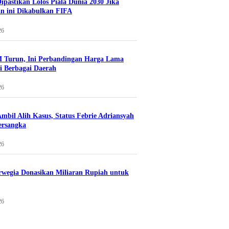
Dipastikan Lolos Piala Dunia 2030 Jika
n ini Dikabulkan FIFA
26
 Turun, Ini Perbandingan Harga Lama
i Berbagai Daerah
26
mbil Alih Kasus, Status Febrie Adriansyah
ersangka
26
wegia Donasikan Miliaran Rupiah untuk
26