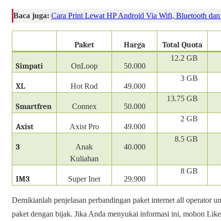
Baca juga:
Cara Print Lewat HP Android Via Wifi, Bluetooth da
Paket
Harga
Total Quota
12.2 GB
Simpati
OnLoop
50.000
3 GB
XL
Hot Rod
49.000
13.75 GB
Smartfren
Connex
50.000
2 GB
Axist
Axist Pro
49.000
8.5 GB
3
Anak
40.000
Kuliahan
8 GB
IM3
Super Inet
29.900
Demikianlah penjelasan perbandingan paket internet all operator 
paket dengan bijak. Jika Anda menyukai informasi ini, mohon Like