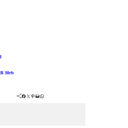
d
GB 30rb
Facebook
Twitter
Pinterest
Mail
WhatsApp