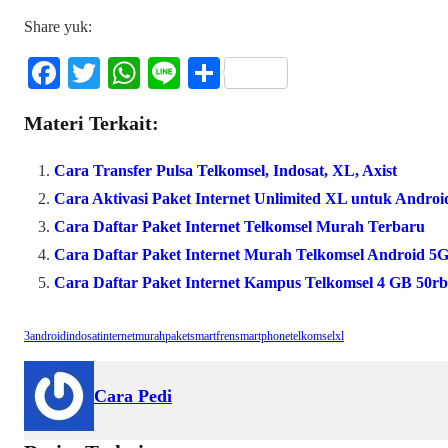
Share yuk:
Fa
T
W
Li
S
ce
wi
ha
ne
ha
Materi Terkait:
bo
tte
ts
re
ok
r
A
Cara Transfer Pulsa Telkomsel, Indosat, XL, Axist
pp
Cara Aktivasi Paket Internet Unlimited XL untuk Androi
Cara Daftar Paket Internet Telkomsel Murah Terbaru
Cara Daftar Paket Internet Murah Telkomsel Android 5
Cara Daftar Paket Internet Kampus Telkomsel 4 GB 50rb
3
android
indosat
internet
murah
paket
smartfren
smartphone
telkomsel
xl
Cara Pedi