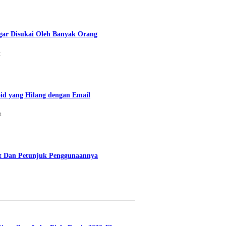
gar Disukai Oleh Banyak Orang
t
id yang Hilang dengan Email
t
t Dan Petunjuk Penggunaannya