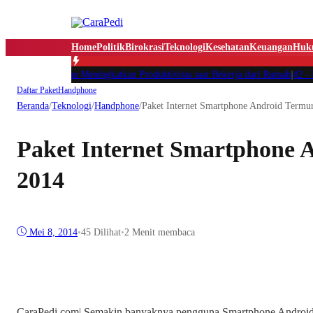
Home
Politik
Birokrasi
Teknologi
Kesehatan
Keuangan
Huk
atur Waktu dan Meningkatkan Produktivitas saat Bekerja dari Rumah
|
#2 -
Masa
Daftar Paket
Handphone
Beranda
/
Teknologi
/
Handphone
/
Paket Internet Smartphone Android Termu
Paket Internet Smartphone 
2014
Mei 8, 2014
•
45
Dilihat
•
2 Menit membaca
CaraPedi.com| Semakin banyaknya pengguna Smartphone Android d