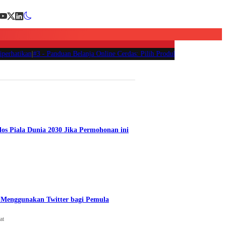
hatikan
|
#3 -
Panduan Belanja Online Cerdas: Pilih Produk dengan Bijak dan Hi
los Piala Dunia 2030 Jika Permohonan ini
Menggunakan Twitter bagi Pemula
at