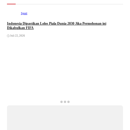
Sport
Indonesia Dipastikan Lolos Piala Dunia 2030 Jika Permohonan ini
Dikabulkan FIFA
Juli 22, 2026