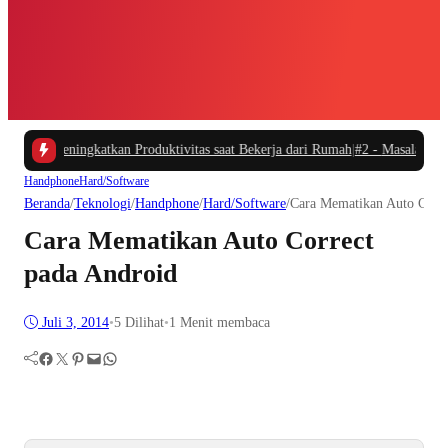
u dan Meningkatkan Produktivitas saat Bekerja dari Rumah
|
#2 -
Masalah Utama
Handphone
Hard/Software
Beranda
/
Teknologi
/
Handphone
/
Hard/Software
/
Cara Mematikan Auto Corre
Cara Mematikan Auto Correct
pada Android
Juli 3, 2014
•
5
Dilihat
•
1 Menit membaca
Facebook
Twitter
Pinterest
Mail
WhatsApp