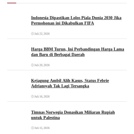
Indonesia Dipastikan Lolos Piala Dunia 2030 Jika
Permohonan ini Dikabulkan FIFA
Juli 22, 2026
Harga BBM Turun, Ini Perbandingan Harga Lama
dan Baru di Berbagai Daerah
Juli 20, 2026
Kejagung Ambil Alih Kasus, Status Febrie
Adriansyah Tak Lagi Tersangka
Juli 16, 2026
Timnas Norwegia Donasikan Miliaran Rupiah
untuk Palestina
Juli 15, 2026