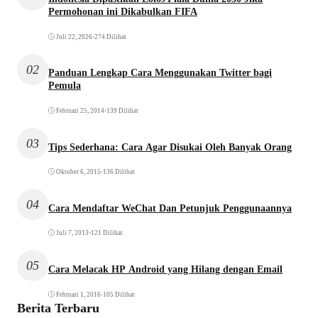
Permohonan ini Dikabulkan FIFA
Juli 22, 2026
•
274 Dilihat
02
Panduan Lengkap Cara Menggunakan Twitter bagi
Pemula
Februari 25, 2014
•
139 Dilihat
03
Tips Sederhana: Cara Agar Disukai Oleh Banyak Orang
Oktober 6, 2015
•
136 Dilihat
04
Cara Mendaftar WeChat Dan Petunjuk Penggunaannya
Juli 7, 2013
•
121 Dilihat
05
Cara Melacak HP Android yang Hilang dengan Email
Februari 1, 2016
•
105 Dilihat
Berita Terbaru