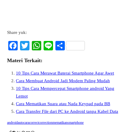
Share yuk:
Fa
T
W
Li
S
ce
wi
ha
ne
ha
Materi Terkait:
bo
tte
ts
re
ok
r
A
10 Tips Cara Merawat Baterai Smartphone Agar Awet
pp
Cara Membuat Android Jadi Modem Paling Mudah
10 Tips Cara Mempercepat Smartphone android Yang
Lemot
Cara Mematikan Suara atau Nada Keypad pada BB
Cara Transfer File dari PC ke Android tanpa Kabel Data
android
auto
cara
correct
correction
mematikan
smartphone