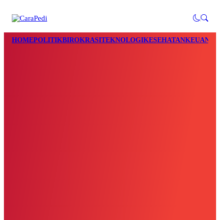
HOME
POLITIK
BIROKRASI
TEKNOLOGI
KESEHATAN
KEUANGA