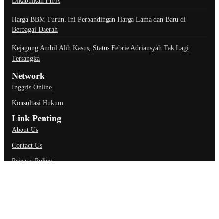
Dikabulkan FIFA
Harga BBM Turun, Ini Perbandingan Harga Lama dan Baru di
Berbagai Daerah
Kejagung Ambil Alih Kasus, Status Febrie Adriansyah Tak Lagi
Tersangka
Network
Inggris Online
Konsultasi Hukum
Link Penting
About Us
Contact Us
Privacy Policy
Ketentuan Penggunaan
Kebijakan Data Pribadi
@Copyright Carapedi.com. All Rights Reserved