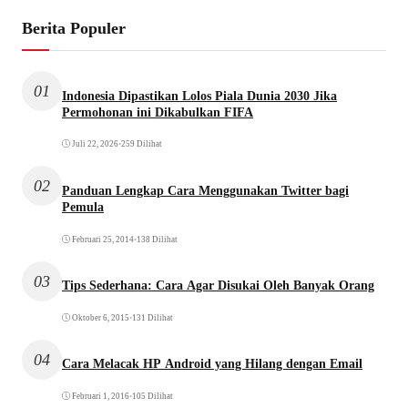
Berita Populer
01
Indonesia Dipastikan Lolos Piala Dunia 2030 Jika
Permohonan ini Dikabulkan FIFA
Juli 22, 2026
•
259 Dilihat
02
Panduan Lengkap Cara Menggunakan Twitter bagi
Pemula
Februari 25, 2014
•
138 Dilihat
03
Tips Sederhana: Cara Agar Disukai Oleh Banyak Orang
Oktober 6, 2015
•
131 Dilihat
04
Cara Melacak HP Android yang Hilang dengan Email
Februari 1, 2016
•
105 Dilihat