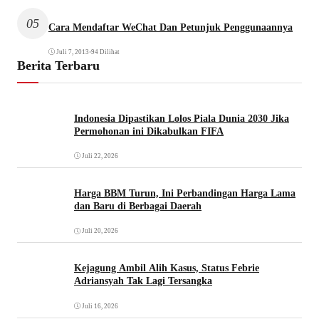
05
Cara Mendaftar WeChat Dan Petunjuk Penggunaannya
Juli 7, 2013
•
94 Dilihat
Berita Terbaru
Indonesia Dipastikan Lolos Piala Dunia 2030 Jika
Permohonan ini Dikabulkan FIFA
Juli 22, 2026
Harga BBM Turun, Ini Perbandingan Harga Lama
dan Baru di Berbagai Daerah
Juli 20, 2026
Kejagung Ambil Alih Kasus, Status Febrie
Adriansyah Tak Lagi Tersangka
Juli 16, 2026