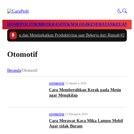
HOME
POLITIK
BIROKRASI
TEKNOLOGI
KESEHATAN
KEUANGA
atur Waktu dan Meningkatkan Produktivitas saat Bekerja dari Rumah
|
#2 -
Masa
Otomotif
Beranda
/
Otomotif
•
Januari 4, 2016
OTOMOTIF
Cara Membersihkan Kerak pada Mesin
agar Mengkilap
•
Februari 6, 2014
OTOMOTIF
Cara Merawat Kaca Mika Lampu Mobil
Agar tidak Buram