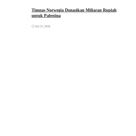
Timnas Norwegia Donasikan Miliaran Rupiah
untuk Palestina
Juli 15, 2026