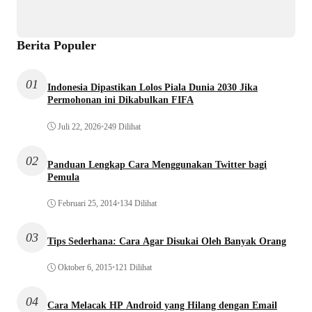
Berita Populer
01
Indonesia Dipastikan Lolos Piala Dunia 2030 Jika
Permohonan ini Dikabulkan FIFA
Juli 22, 2026
•
249 Dilihat
02
Panduan Lengkap Cara Menggunakan Twitter bagi
Pemula
Februari 25, 2014
•
134 Dilihat
03
Tips Sederhana: Cara Agar Disukai Oleh Banyak Orang
Oktober 6, 2015
•
121 Dilihat
04
Cara Melacak HP Android yang Hilang dengan Email