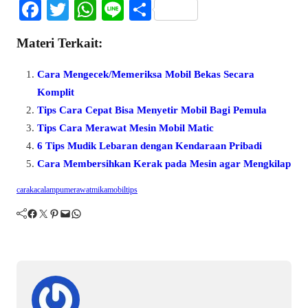
Fa
T
W
Li
S
ce
wi
ha
ne
ha
Materi Terkait:
bo
tte
ts
re
ok
r
A
Cara Mengecek/Memeriksa Mobil Bekas Secara
pp
Komplit
Tips Cara Cepat Bisa Menyetir Mobil Bagi Pemula
Tips Cara Merawat Mesin Mobil Matic
6 Tips Mudik Lebaran dengan Kendaraan Pribadi
Cara Membersihkan Kerak pada Mesin agar Mengkilap
cara
kaca
lampu
merawat
mika
mobil
tips
Facebook
Twitter
Pinterest
Mail
WhatsApp