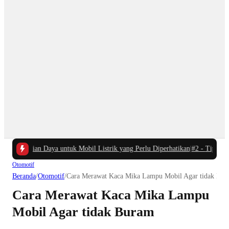
ur Pengisian Daya untuk Mobil Listrik yang Perlu Diperhatikan
|
#2 -
Tips Cerd
Otomotif
Beranda
/
Otomotif
/
Cara Merawat Kaca Mika Lampu Mobil Agar tidak Bu
Cara Merawat Kaca Mika Lampu
Mobil Agar tidak Buram