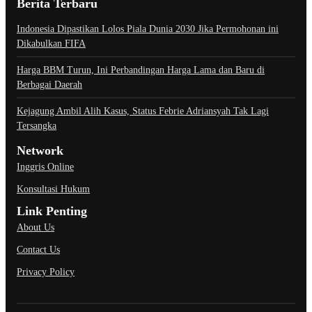
Berita Terbaru
Indonesia Dipastikan Lolos Piala Dunia 2030 Jika Permohonan ini
Dikabulkan FIFA
Harga BBM Turun, Ini Perbandingan Harga Lama dan Baru di
Berbagai Daerah
Kejagung Ambil Alih Kasus, Status Febrie Adriansyah Tak Lagi
Tersangka
Network
Inggris Online
Konsultasi Hukum
Link Penting
About Us
Contact Us
Privacy Policy