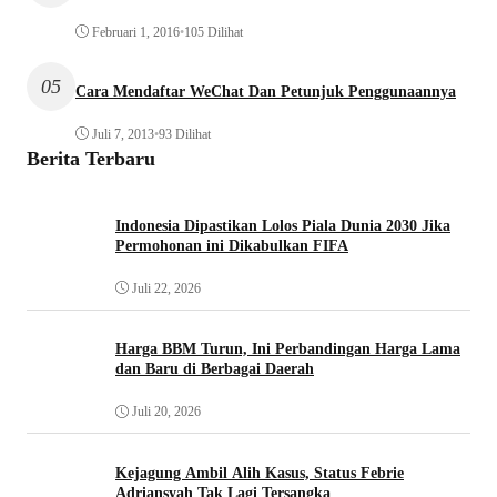
Februari 1, 2016
•
105 Dilihat
05
Cara Mendaftar WeChat Dan Petunjuk Penggunaannya
Juli 7, 2013
•
93 Dilihat
Berita Terbaru
Indonesia Dipastikan Lolos Piala Dunia 2030 Jika
Permohonan ini Dikabulkan FIFA
Juli 22, 2026
Harga BBM Turun, Ini Perbandingan Harga Lama
dan Baru di Berbagai Daerah
Juli 20, 2026
Kejagung Ambil Alih Kasus, Status Febrie
Adriansyah Tak Lagi Tersangka