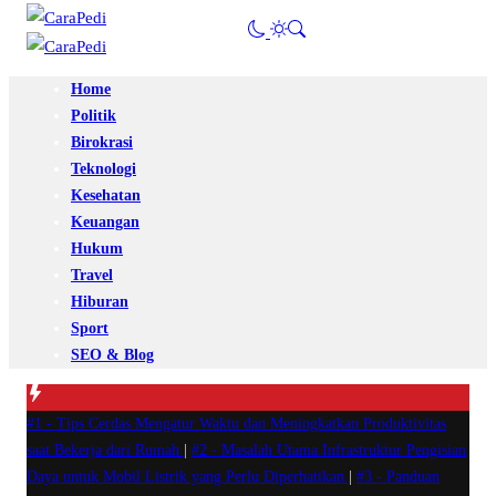
Home
Politik
Birokrasi
Teknologi
Kesehatan
Keuangan
Hukum
Travel
Hiburan
Sport
SEO & Blog
#1 -
Tips Cerdas Mengatur Waktu dan Meningkatkan Produktivitas
saat Bekerja dari Rumah
|
#2 -
Masalah Utama Infrastruktur Pengisian
Daya untuk Mobil Listrik yang Perlu Diperhatikan
|
#3 -
Panduan