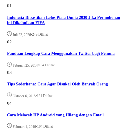
01
Indonesia Dipastikan Lolos Piala Dunia 2030 Jika Permohonan
ini Dikabulkan FIFA
•
249 Dilihat
Juli 22, 2026
02
Panduan Lengkap Cara Menggunakan Twitter bagi Pemula
•
134 Dilihat
Februari 25, 2014
03
Tips Sederhana: Cara Agar Disukai Oleh Banyak Orang
•
121 Dilihat
Oktober 6, 2015
04
Cara Melacak HP Android yang Hilang dengan Email
•
104 Dilihat
Februari 1, 2016