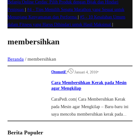
Belanja Online Cerdas: Pilih Produk dengan Bijak dan Hindari
Penipuan
|
#4 -
Tips Memilih Sepatu Marathon yang Sesuai untuk
Menunjang Kenyamanan dan Performa
|
#5 -
10 Kesalahan Umum
dalam Fitness yang Harus Dihindari untuk Hasil Maksimal
|
membersihkan
Beranda
/
membersihkan
Otomotif
|
•
•
Januari 4, 2016
Cara Membersihkan Kerak pada Mesin
agar Mengkilap
CaraPedi.com| Cara Membersihkan Kerak
pada Mesin agar Mengkilap – Baru-baru ini
saya mencoba membersihkan kerak pada...
Berita Populer