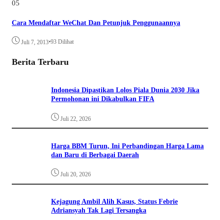
05
Cara Mendaftar WeChat Dan Petunjuk Penggunaannya
•
93 Dilihat
Juli 7, 2013
Berita Terbaru
Indonesia Dipastikan Lolos Piala Dunia 2030 Jika
Permohonan ini Dikabulkan FIFA
Juli 22, 2026
Harga BBM Turun, Ini Perbandingan Harga Lama
dan Baru di Berbagai Daerah
Juli 20, 2026
Kejagung Ambil Alih Kasus, Status Febrie
Adriansyah Tak Lagi Tersangka