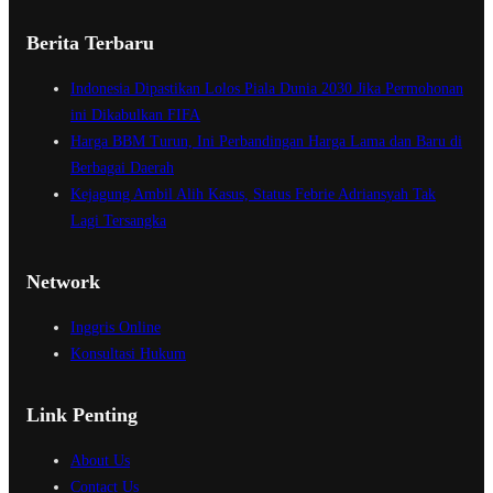
Berita Terbaru
Indonesia Dipastikan Lolos Piala Dunia 2030 Jika Permohonan
ini Dikabulkan FIFA
Harga BBM Turun, Ini Perbandingan Harga Lama dan Baru di
Berbagai Daerah
Kejagung Ambil Alih Kasus, Status Febrie Adriansyah Tak
Lagi Tersangka
Network
Inggris Online
Konsultasi Hukum
Link Penting
About Us
Contact Us