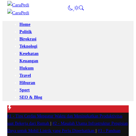
Home
Politik
Birokrasi
Teknologi
Kesehatan
Keuangan
Hukum
Travel
Hiburan
Sport
SEO & Blog
#1 -
Tips Cerdas Mengatur Waktu dan Meningkatkan Produktivitas
saat Bekerja dari Rumah
|
#2 -
Masalah Utama Infrastruktur Pengisian
Daya untuk Mobil Listrik yang Perlu Diperhatikan
|
#3 -
Panduan