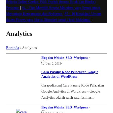
Belanja Online Cerdas: Pilih Produk dengan Bijak dan Hindari
Penipuan
|
#4 -
Tips Memilih Sepatu Marathon yang Sesuai untuk
Menunjang Kenyamanan dan Performa
|
#5 -
10 Kesalahan Umum
dalam Fitness yang Harus Dihindari untuk Hasil Maksimal
|
Analytics
Beranda
/
Analytics
Blog dan Website
|
SEO
|
Wordpress
|
•
•
Juni 2, 2013
Cara Pasang Kode Pelacakan Google
Analytics di WordPress
Carapedi.com| Cara Pasang Kode Pelacakan
Google Analytics di WordPress – Google
Analytics adalah salah satu fasilitas...
Blog dan Website
|
SEO
|
Wordpress
|
•