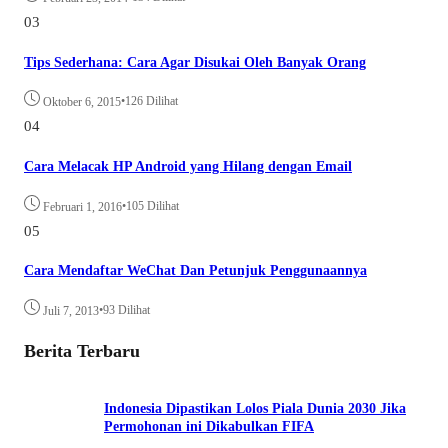
03
Tips Sederhana: Cara Agar Disukai Oleh Banyak Orang
•
126 Dilihat
Oktober 6, 2015
04
Cara Melacak HP Android yang Hilang dengan Email
•
105 Dilihat
Februari 1, 2016
05
Cara Mendaftar WeChat Dan Petunjuk Penggunaannya
•
93 Dilihat
Juli 7, 2013
Berita Terbaru
Indonesia Dipastikan Lolos Piala Dunia 2030 Jika
Permohonan ini Dikabulkan FIFA