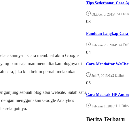
Tips Sederhana: Cara A
•
151 Dilih
Oktober 6, 2015
03
Panduan Lengkap Cara 
•
144 Dili
Februari 25, 2014
04
elacakannya – Cara membuat akun Google
 yang baru saja mau mendaftarkan blognya di
Cara Mendaftar WeCha
h cara, jika kita belum pernah melakukan
•
122 Dilihat
Juli 7, 2013
05
ngunjung sebuah blog atau website. Salah satu
Cara Melacak HP Andro
ng dengan menggunakan Google Analytics
•
111 Dilih
Februari 1, 2016
lis selanjutnya.
Berita Terbaru