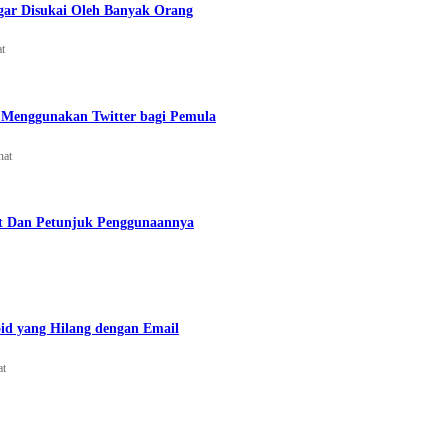
gar Disukai Oleh Banyak Orang
at
Menggunakan Twitter bagi Pemula
hat
t Dan Petunjuk Penggunaannya
id yang Hilang dengan Email
at