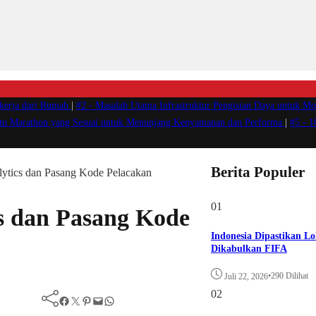
ekerja dari Rumah
|
#2 -
Masalah Utama Infrastruktur Pengisian Daya untuk Mob
atu Marathon yang Sesuai untuk Menunjang Kenyamanan dan Performa
|
#5 -
1
Berita Populer
lytics dan Pasang Kode Pelacakan
01
cs dan Pasang Kode
Indonesia Dipastikan Lo
Dikabulkan FIFA
•
290 Dilihat
Juli 22, 2026
02
Facebook
Twitter
Pinterest
Mail
WhatsApp