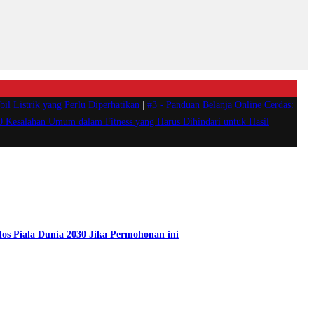
il Listrik yang Perlu Diperhatikan
|
#3 -
Panduan Belanja Online Cerdas:
0 Kesalahan Umum dalam Fitness yang Harus Dihindari untuk Hasil
los Piala Dunia 2030 Jika Permohonan ini