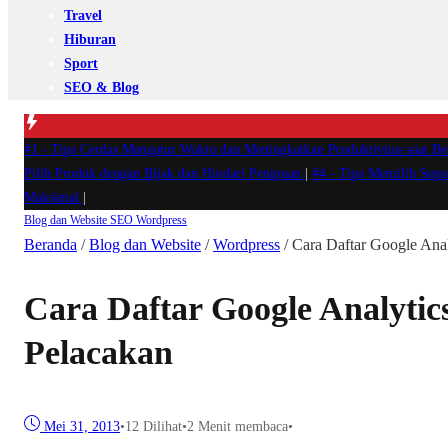
Travel
Hiburan
Sport
SEO & Blog
#1 -
Tips Cerdas Mengatur Waktu dan Meningkatkan Produktivitas saat B
Pilih Produk dengan Bijak dan Hindari Penipuan
|
#4 -
Tips Memilih Sep
Maksimal
|
Blog dan Website
SEO
Wordpress
Beranda
/
Blog dan Website
/
Wordpress
/
Cara Daftar Google Ana
Cara Daftar Google Analyti
Pelacakan
Mei 31, 2013
•
12
Dilihat
•
2 Menit membaca
•