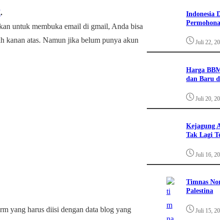
I
.
Indonesia 
Permohona
kan untuk membuka email di gmail, Anda bisa
ah kanan atas. Namun jika belum punya akun
Juli 22, 2
Harga BBM
dan Baru d
Juli 20, 2
Kejagung A
Tak Lagi T
Juli 16, 2
Timnas Nor
Palestina
orm yang harus diisi dengan data blog yang
Juli 15, 2