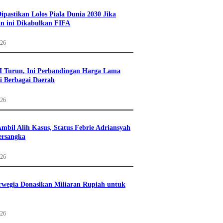
Dipastikan Lolos Piala Dunia 2030 Jika
n ini Dikabulkan FIFA
026
 Turun, Ini Perbandingan Harga Lama
i Berbagai Daerah
026
mbil Alih Kasus, Status Febrie Adriansyah
ersangka
026
wegia Donasikan Miliaran Rupiah untuk
026