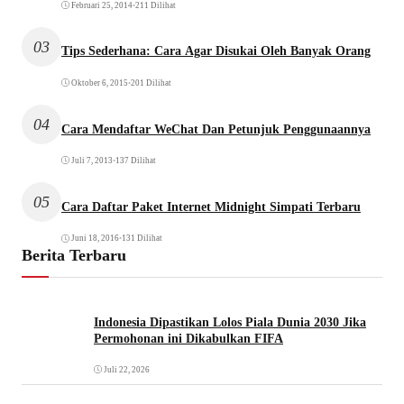
Februari 25, 2014
•
211 Dilihat
03
Tips Sederhana: Cara Agar Disukai Oleh Banyak Orang
Oktober 6, 2015
•
201 Dilihat
04
Cara Mendaftar WeChat Dan Petunjuk Penggunaannya
Juli 7, 2013
•
137 Dilihat
05
Cara Daftar Paket Internet Midnight Simpati Terbaru
Juni 18, 2016
•
131 Dilihat
Berita Terbaru
Indonesia Dipastikan Lolos Piala Dunia 2030 Jika
Permohonan ini Dikabulkan FIFA
Juli 22, 2026