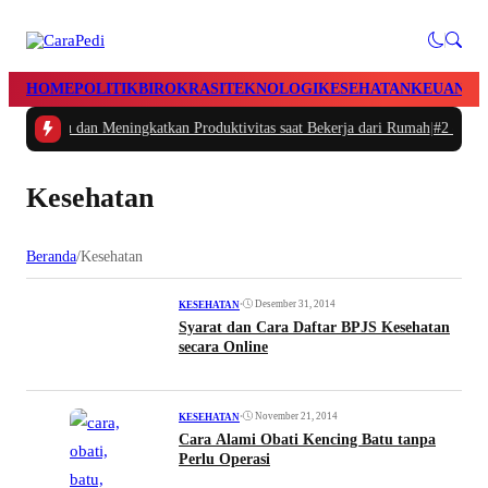
HOME
POLITIK
BIROKRASI
TEKNOLOGI
KESEHATAN
KEUANGA
tur Waktu dan Meningkatkan Produktivitas saat Bekerja dari Rumah
|
#2 -
Masal
Kesehatan
Beranda
/
Kesehatan
•
Desember 31, 2014
KESEHATAN
Syarat dan Cara Daftar BPJS Kesehatan
secara Online
•
November 21, 2014
KESEHATAN
Cara Alami Obati Kencing Batu tanpa
Perlu Operasi