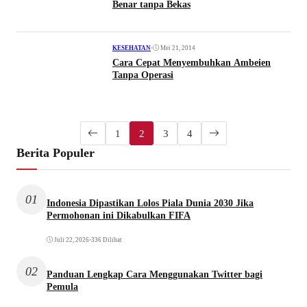
Benar tanpa Bekas
•
Mei 21, 2014
KESEHATAN
Cara Cepat Menyembuhkan Ambeien
Tanpa Operasi
1
2
3
4
Berita Populer
01
Indonesia Dipastikan Lolos Piala Dunia 2030 Jika
Permohonan ini Dikabulkan FIFA
Juli 22, 2026
•
336 Dilihat
02
Panduan Lengkap Cara Menggunakan Twitter bagi
Pemula