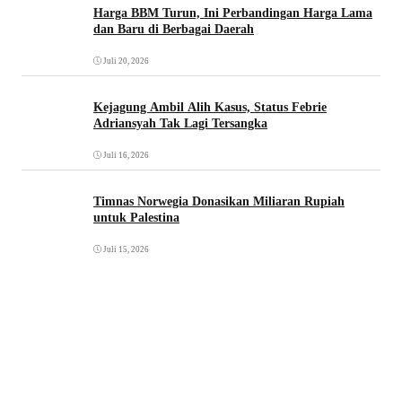
Harga BBM Turun, Ini Perbandingan Harga Lama
dan Baru di Berbagai Daerah
Juli 20, 2026
Kejagung Ambil Alih Kasus, Status Febrie
Adriansyah Tak Lagi Tersangka
Juli 16, 2026
Timnas Norwegia Donasikan Miliaran Rupiah
untuk Palestina
Juli 15, 2026