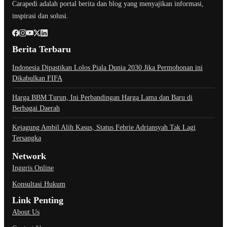
Carapedi adalah portal berita dan blog yang menyajikan informasi,
inspirasi dan solusi.
Berita Terbaru
Indonesia Dipastikan Lolos Piala Dunia 2030 Jika Permohonan ini
Dikabulkan FIFA
Harga BBM Turun, Ini Perbandingan Harga Lama dan Baru di
Berbagai Daerah
Kejagung Ambil Alih Kasus, Status Febrie Adriansyah Tak Lagi
Tersangka
Network
Inggris Online
Konsultasi Hukum
Link Penting
About Us