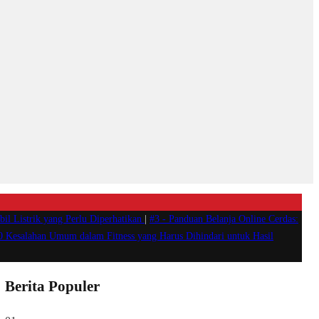
il Listrik yang Perlu Diperhatikan
|
#3 -
Panduan Belanja Online Cerdas:
0 Kesalahan Umum dalam Fitness yang Harus Dihindari untuk Hasil
Berita Populer