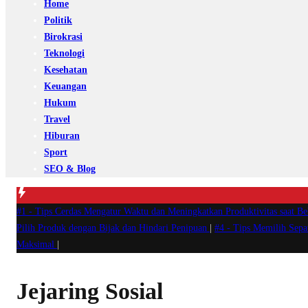
Home
Politik
Birokrasi
Teknologi
Kesehatan
Keuangan
Hukum
Travel
Hiburan
Sport
SEO & Blog
#1 -
Tips Cerdas Mengatur Waktu dan Meningkatkan Produktivitas saat B
Pilih Produk dengan Bijak dan Hindari Penipuan
|
#4 -
Tips Memilih Sep
Maksimal
|
Jejaring Sosial