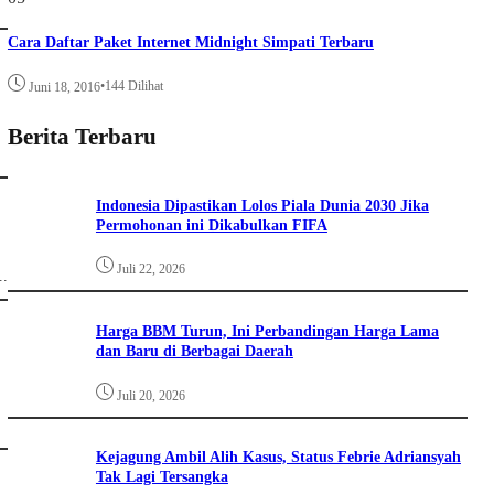
Cara Daftar Paket Internet Midnight Simpati Terbaru
•
144 Dilihat
Juni 18, 2016
Berita Terbaru
Indonesia Dipastikan Lolos Piala Dunia 2030 Jika
Permohonan ini Dikabulkan FIFA
Juli 22, 2026
..
Harga BBM Turun, Ini Perbandingan Harga Lama
dan Baru di Berbagai Daerah
Juli 20, 2026
Kejagung Ambil Alih Kasus, Status Febrie Adriansyah
Tak Lagi Tersangka