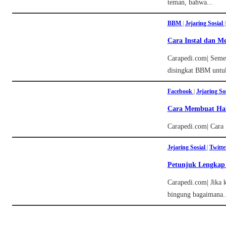
teman, bahwa...
BBM
|
Jejaring Sosial
|
Cara Instal dan M
Carapedi.com| Semen
disingkat BBM untuk
Facebook
|
Jejaring So
Cara Membuat Hal
Carapedi.com| Cara 
Jejaring Sosial
|
Twitte
Petunjuk Lengkap 
Carapedi.com| Jika 
bingung bagaimana..