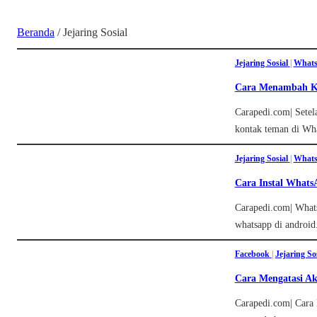
Beranda
/
Jejaring Sosial
Jejaring Sosial
|
What
Cara Menambah K
Carapedi.com| Sete
kontak teman di Wha
Jejaring Sosial
|
What
Cara Instal What
Carapedi.com| WhatsA
whatsapp di android.
Facebook
|
Jejaring So
Cara Mengatasi Ak
Carapedi.com| Cara