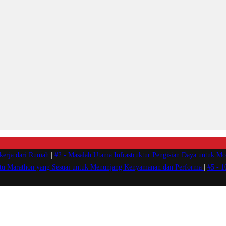
ekerja dari Rumah
|
#2 -
Masalah Utama Infrastruktur Pengisian Daya untuk Mob
atu Marathon yang Sesuai untuk Menunjang Kenyamanan dan Performa
|
#5 -
1