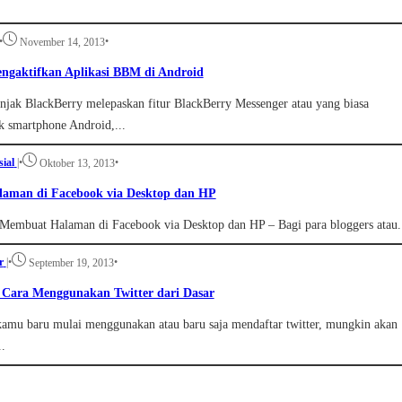
•
•
November 14, 2013
engaktifkan Aplikasi BBM di Android
jak BlackBerry melepaskan fitur BlackBerry Messenger atau yang biasa
 smartphone Android,...
sial
|
•
•
Oktober 13, 2013
aman di Facebook via Desktop dan HP
Membuat Halaman di Facebook via Desktop dan HP – Bagi para bloggers atau.
r
|
•
•
September 19, 2013
Cara Menggunakan Twitter dari Dasar
kamu baru mulai menggunakan atau baru saja mendaftar twitter, mungkin akan
.