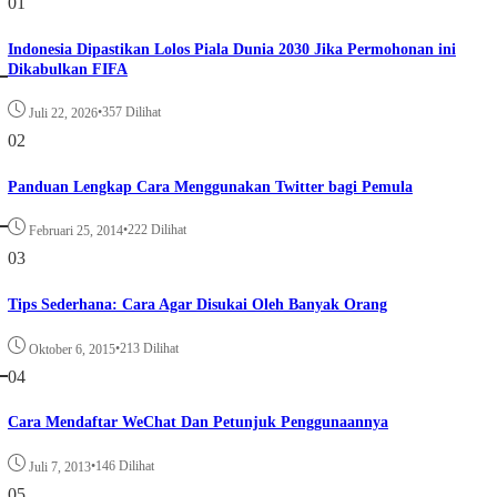
01
Indonesia Dipastikan Lolos Piala Dunia 2030 Jika Permohonan ini
Dikabulkan FIFA
•
357 Dilihat
Juli 22, 2026
02
Panduan Lengkap Cara Menggunakan Twitter bagi Pemula
•
222 Dilihat
Februari 25, 2014
03
Tips Sederhana: Cara Agar Disukai Oleh Banyak Orang
•
213 Dilihat
Oktober 6, 2015
04
Cara Mendaftar WeChat Dan Petunjuk Penggunaannya
•
146 Dilihat
Juli 7, 2013
05