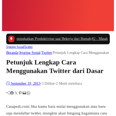
 dan Meningkatkan Produktivitas saat Bekerja dari Rumah
|
#2 -
Masalah Utama 
Jejaring Sosial
Twitter
Beranda
/
Jejaring Sosial
/
Twitter
/
Petunjuk Lengkap Cara Menggunakan Twitt
Petunjuk Lengkap Cara
Menggunakan Twitter dari Dasar
September 19, 2013
•
3
Dilihat
•
2 Menit membaca
Facebook
Twitter
Pinterest
Mail
WhatsApp
Carapedi.com| Jika kamu baru mulai menggunakan atau baru
saja mendaftar twitter, mungkin akan bingung bagaimana cara