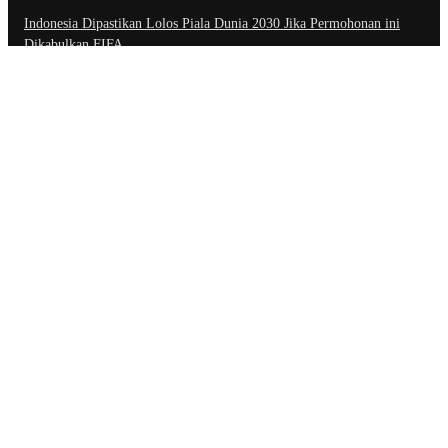
Indonesia Dipastikan Lolos Piala Dunia 2030 Jika Permohonan ini
Dikabulkan FIFA
Harga BBM Turun, Ini Perbandingan Harga Lama dan Baru di
Berbagai Daerah
Kejagung Ambil Alih Kasus, Status Febrie Adriansyah Tak Lagi
Tersangka
Network
Inggris Online
Konsultasi Hukum
Link Penting
About Us
Contact Us
Privacy Policy