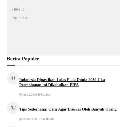
i like it
balas
Berita Populer
01
Indonesia Dipastikan Lolos Piala Dunia 2030 Jika
Permohonan ini Dikabulkan FIFA
Juli 22, 2026
•
290 Dilihat
02
Tips Sederhana: Cara Agar Disukai Oleh Banyak Orang
Oktober 6, 2015
•
151 Dilihat