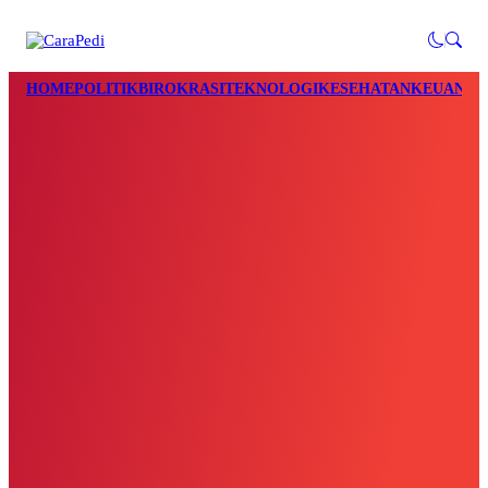
HOME
POLITIK
BIROKRASI
TEKNOLOGI
KESEHATAN
KEUANGA