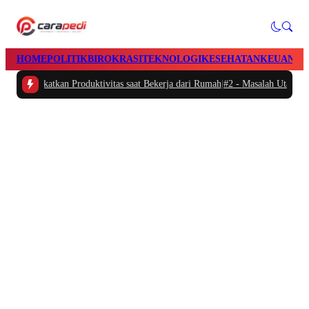
HOME
POLITIK
BIROKRASI
TEKNOLOGI
KESEHATAN
KEUANGA
Meningkatkan Produktivitas saat Bekerja dari Rumah
|
#2 -
Masalah Utama Infra