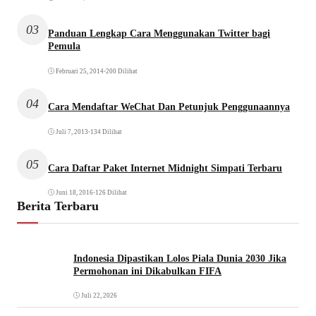
03
Panduan Lengkap Cara Menggunakan Twitter bagi
Pemula
Februari 25, 2014
•
200 Dilihat
04
Cara Mendaftar WeChat Dan Petunjuk Penggunaannya
Juli 7, 2013
•
134 Dilihat
05
Cara Daftar Paket Internet Midnight Simpati Terbaru
Juni 18, 2016
•
126 Dilihat
Berita Terbaru
Indonesia Dipastikan Lolos Piala Dunia 2030 Jika
Permohonan ini Dikabulkan FIFA
Juli 22, 2026