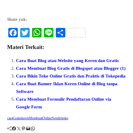
Share yuk:
Fa
T
W
Li
S
ce
wi
ha
ne
ha
Materi Terkait:
bo
tte
ts
re
ok
r
A
Cara Buat Blog atau Website yang Keren dan Gratis
pp
Cara Membuat Blog Gratis di Blogspot atau Blogger (1)
Cara Bikin Toko Online Gratis dan Praktis di Tokopedia
Cara Buat Banner Iklan Keren Online di Blog tanpa
Software
Cara Membuat Formulir Pendaftaran Online via
Google Form
cara
Gratis
keren
Membuat
Online
Sendiri
toko
Facebook
Twitter
Pinterest
Mail
WhatsApp