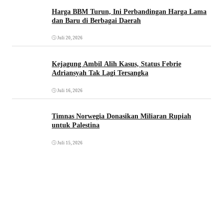
Harga BBM Turun, Ini Perbandingan Harga Lama
dan Baru di Berbagai Daerah
Juli 20, 2026
Kejagung Ambil Alih Kasus, Status Febrie
Adriansyah Tak Lagi Tersangka
Juli 16, 2026
Timnas Norwegia Donasikan Miliaran Rupiah
untuk Palestina
Juli 15, 2026