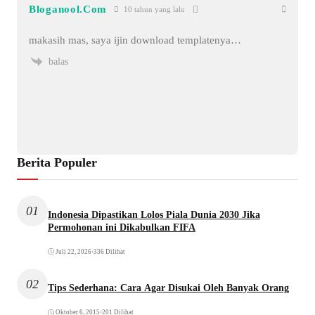
Bloganool.Com
10 tahun yang lalu
makasih mas, saya ijin download templatenya…
balas
Berita Populer
01
Indonesia Dipastikan Lolos Piala Dunia 2030 Jika
Permohonan ini Dikabulkan FIFA
Juli 22, 2026
•
336 Dilihat
02
Tips Sederhana: Cara Agar Disukai Oleh Banyak Orang
Oktober 6, 2015
•
201 Dilihat