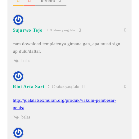
terbaru
Sujarwo Tejo
9 tahun yang lalu
cara download templatenya gimana gan,,apa musti sign
up dulu/daftar,
balas
Rini Arta Sari
10 tahun yang lalu
http://jualalatsexmurah.org/produk/vakum-pembesar-
penis/
balas