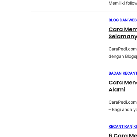
Memiliki follo
BLOG DAN WEB
Cara Memb
Selaman
CaraPedi.com
dengan Blogsp
BADAN
|
KECANT
Cara Meng
Alami
CaraPedi.com
– Bagi anda ya
KECANTIKAN
|
K
6 Cara Me