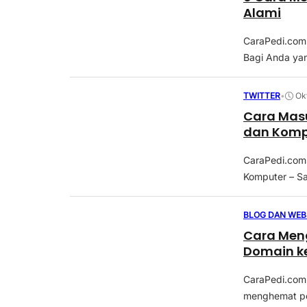
Alami
CaraPedi.com|
Bagi Anda ya
TWITTER
•
Ok
Cara Masu
dan Komp
CaraPedi.com|
Komputer – Say
BLOG DAN WEB
Cara Men
Domain k
CaraPedi.com
menghemat pe