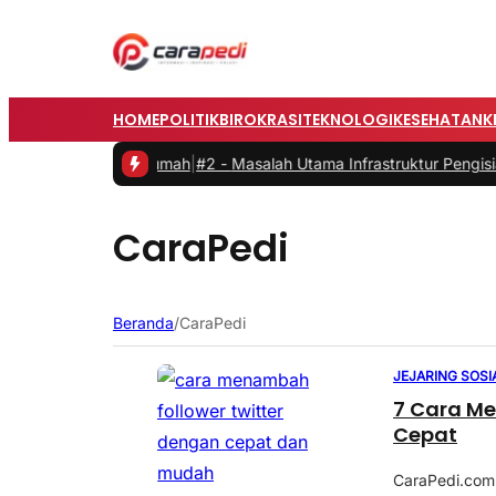
HOME
POLITIK
BIROKRASI
TEKNOLOGI
KESEHATAN
K
 Bekerja dari Rumah
|
#2 -
Masalah Utama Infrastruktur Pengisian Day
CaraPedi
Beranda
/
CaraPedi
JEJARING SOSI
7 Cara Me
Cepat
CaraPedi.com