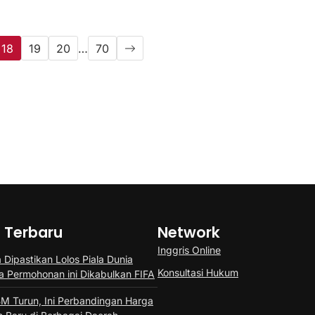
18
19
20
…
70
a Terbaru
Network
Inggris Online
 Dipastikan Lolos Piala Dunia
Konsultasi Hukum
a Permohonan ini Dikabulkan FIFA
M Turun, Ini Perbandingan Harga