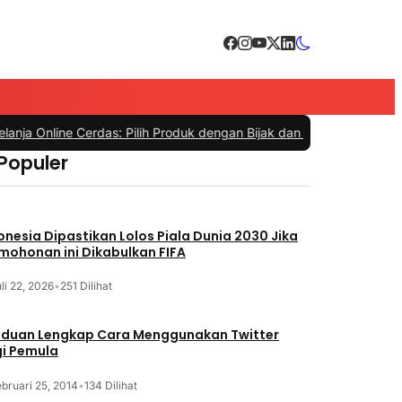
Online Cerdas: Pilih Produk dengan Bijak dan Hindari Penipuan
|
#4 -
 Populer
onesia Dipastikan Lolos Piala Dunia 2030 Jika
mohonan ini Dikabulkan FIFA
li 22, 2026
•
251 Dilihat
duan Lengkap Cara Menggunakan Twitter
i Pemula
bruari 25, 2014
•
134 Dilihat