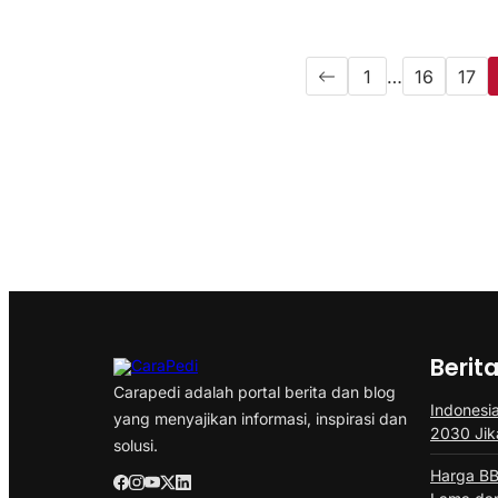
1
…
16
17
Berit
Carapedi adalah portal berita dan blog
Indonesia
yang menyajikan informasi, inspirasi dan
2030 Jik
solusi.
Harga BB