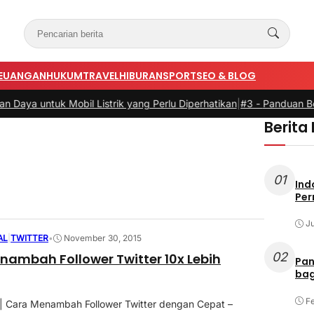
EUANGAN
HUKUM
TRAVEL
HIBURAN
SPORT
SEO & BLOG
a untuk Mobil Listrik yang Perlu Diperhatikan
|
#3 -
Panduan Belanja 
Berita
01
Ind
Per
Ju
AL
|
TWITTER
•
November 30, 2015
02
nambah Follower Twitter 10x Lebih
Pan
bag
Fe
| Cara Menambah Follower Twitter dengan Cepat –