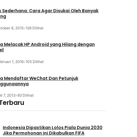
s Sederhana: Cara Agar Disukai Oleh Banyak
ang
tober 6, 2015
•
126 Dilihat
a Melacak HP Android yang Hilang dengan
il
bruari 1, 2016
•
105 Dilihat
a Mendaftar WeChat Dan Petunjuk
nggunaannya
li 7, 2013
•
93 Dilihat
 Terbaru
Indonesia Dipastikan Lolos Piala Dunia 2030
Jika Permohonan ini Dikabulkan FIFA