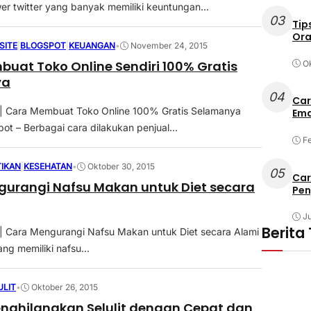
wer twitter yang banyak memiliki keuntungan...
03
Tip
Or
SITE
|
BLOGSPOT
|
KEUANGAN
•
November 24, 2015
uat Toko Online Sendiri 100% Gratis
Ok
ya
04
Car
| Cara Membuat Toko Online 100% Gratis Selamanya
Ema
ot – Berbagai cara dilakukan penjual...
Fe
IKAN
|
KESEHATAN
•
Oktober 30, 2015
05
Car
urangi Nafsu Makan untuk Diet secara
Pe
Ju
Berita
| Cara Mengurangi Nafsu Makan untuk Diet secara Alami
ng memiliki nafsu...
ULIT
•
Oktober 26, 2015
nghilangkan Selulit dengan Cepat dan