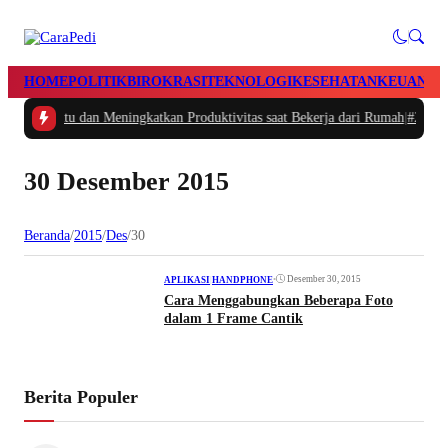
HOME
POLITIK
BIROKRASI
TEKNOLOGI
KESEHATAN
KEUANGA
gatur Waktu dan Meningkatkan Produktivitas saat Bekerja dari Rumah
|
#2 -
Mas
30 Desember 2015
Beranda
/
2015
/
Des
/
30
•
Desember 30, 2015
APLIKASI
|
HANDPHONE
Cara Menggabungkan Beberapa Foto
dalam 1 Frame Cantik
Berita Populer