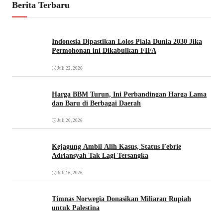
Berita Terbaru
Indonesia Dipastikan Lolos Piala Dunia 2030 Jika
Permohonan ini Dikabulkan FIFA
Juli 22, 2026
Harga BBM Turun, Ini Perbandingan Harga Lama
dan Baru di Berbagai Daerah
Juli 20, 2026
Kejagung Ambil Alih Kasus, Status Febrie
Adriansyah Tak Lagi Tersangka
Juli 16, 2026
Timnas Norwegia Donasikan Miliaran Rupiah
untuk Palestina