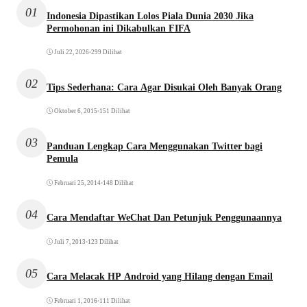
01
Indonesia Dipastikan Lolos Piala Dunia 2030 Jika
Permohonan ini Dikabulkan FIFA
Juli 22, 2026
•
299 Dilihat
02
Tips Sederhana: Cara Agar Disukai Oleh Banyak Orang
Oktober 6, 2015
•
151 Dilihat
03
Panduan Lengkap Cara Menggunakan Twitter bagi
Pemula
Februari 25, 2014
•
148 Dilihat
04
Cara Mendaftar WeChat Dan Petunjuk Penggunaannya
Juli 7, 2013
•
123 Dilihat
05
Cara Melacak HP Android yang Hilang dengan Email
Februari 1, 2016
•
111 Dilihat