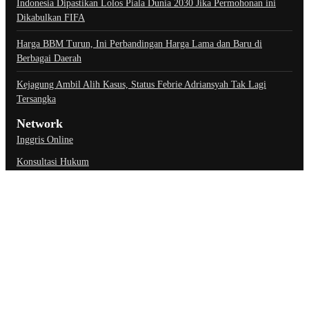
Indonesia Dipastikan Lolos Piala Dunia 2030 Jika Permohonan ini
Dikabulkan FIFA
Harga BBM Turun, Ini Perbandingan Harga Lama dan Baru di
Berbagai Daerah
Kejagung Ambil Alih Kasus, Status Febrie Adriansyah Tak Lagi
Tersangka
Network
Inggris Online
Konsultasi Hukum
Link Penting
About Us
Contact Us
Privacy Policy
Ketentuan Penggunaan
Kebijakan Data Pribadi