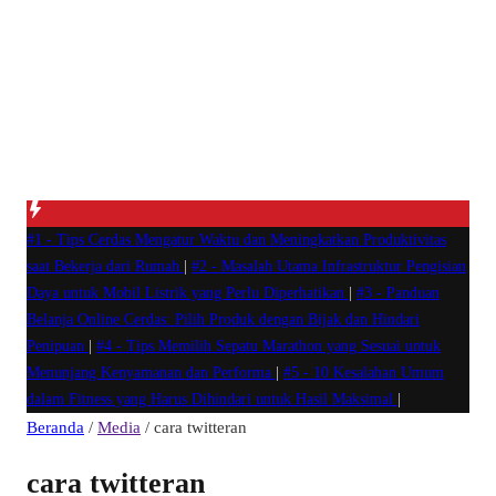
#1 -
Tips Cerdas Mengatur Waktu dan Meningkatkan Produktivitas
saat Bekerja dari Rumah
|
#2 -
Masalah Utama Infrastruktur Pengisian
Daya untuk Mobil Listrik yang Perlu Diperhatikan
|
#3 -
Panduan
Belanja Online Cerdas: Pilih Produk dengan Bijak dan Hindari
Penipuan
|
#4 -
Tips Memilih Sepatu Marathon yang Sesuai untuk
Menunjang Kenyamanan dan Performa
|
#5 -
10 Kesalahan Umum
dalam Fitness yang Harus Dihindari untuk Hasil Maksimal
|
Beranda
/
Media
/
cara twitteran
cara twitteran