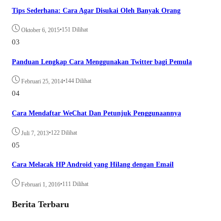
Tips Sederhana: Cara Agar Disukai Oleh Banyak Orang
•
151 Dilihat
Oktober 6, 2015
03
Panduan Lengkap Cara Menggunakan Twitter bagi Pemula
•
144 Dilihat
Februari 25, 2014
04
Cara Mendaftar WeChat Dan Petunjuk Penggunaannya
•
122 Dilihat
Juli 7, 2013
05
Cara Melacak HP Android yang Hilang dengan Email
•
111 Dilihat
Februari 1, 2016
Berita Terbaru