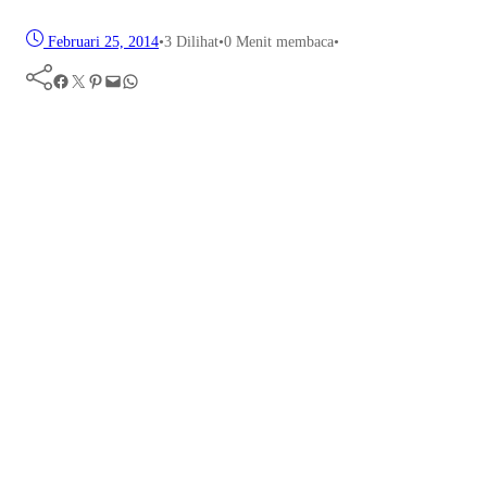
Februari 25, 2014
•
3
Dilihat
•
0 Menit membaca
•
Facebook
Twitter
Pinterest
Mail
WhatsApp