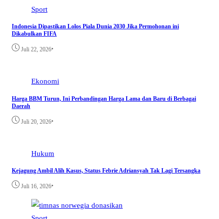
Sport
Indonesia Dipastikan Lolos Piala Dunia 2030 Jika Permohonan ini
Dikabulkan FIFA
•
Juli 22, 2026
Ekonomi
Harga BBM Turun, Ini Perbandingan Harga Lama dan Baru di Berbagai
Daerah
•
Juli 20, 2026
Hukum
Kejagung Ambil Alih Kasus, Status Febrie Adriansyah Tak Lagi Tersangka
•
Juli 16, 2026
Sport