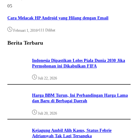
05
Cara Melacak HP Android yang Hilang dengan Email
•
111 Dilihat
Februari 1, 2016
Berita Terbaru
Indonesia Dipastikan Lolos Piala Dunia 2030 Jika
Permohonan ini Dikabulkan FIFA
Juli 22, 2026
Harga BBM Turun, Ini Perbandingan Harga Lama
dan Baru di Berbagai Daerah
Juli 20, 2026
Kejagung Ambil Alih Kasus, Status Febrie
Adriansyah Tak Lagi Tersangka