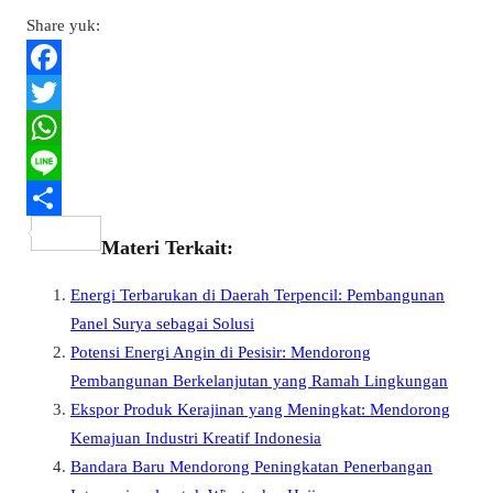
Share yuk:
F
a
T
c
w
W
e
i
h
L
b
t
a
i
S
Materi Terkait:
o
t
t
n
h
Energi Terbarukan di Daerah Terpencil: Pembangunan
o
e
s
e
a
Panel Surya sebagai Solusi
k
r
A
r
Potensi Energi Angin di Pesisir: Mendorong
p
e
Pembangunan Berkelanjutan yang Ramah Lingkungan
p
Ekspor Produk Kerajinan yang Meningkat: Mendorong
Kemajuan Industri Kreatif Indonesia
Bandara Baru Mendorong Peningkatan Penerbangan