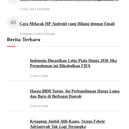
Juli 7, 2013
•
123 Dilihat
05
Cara Melacak HP Android yang Hilang dengan Email
Februari 1, 2016
•
112 Dilihat
Berita Terbaru
Indonesia Dipastikan Lolos Piala Dunia 2030 Jika
Permohonan ini Dikabulkan FIFA
Juli 22, 2026
Harga BBM Turun, Ini Perbandingan Harga Lama
dan Baru di Berbagai Daerah
Juli 20, 2026
Kejagung Ambil Alih Kasus, Status Febrie
Adriansyah Tak Lagi Tersangka