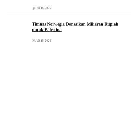
Juli 16, 2026
Timnas Norwegia Donasikan Miliaran Rupiah
untuk Palestina
Juli 15, 2026