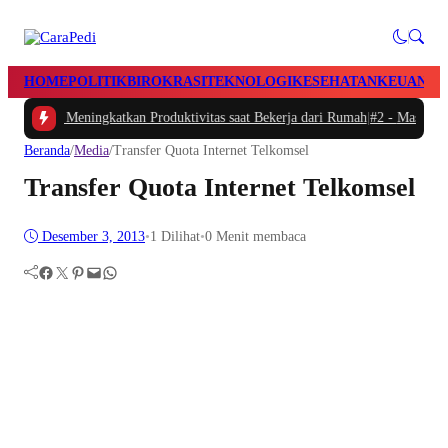
HOME
POLITIK
BIROKRASI
TEKNOLOGI
KESEHATAN
KEUANGA
aktu dan Meningkatkan Produktivitas saat Bekerja dari Rumah
|
#2 -
Masalah Ut
Beranda
/
Media
/
Transfer Quota Internet Telkomsel
Transfer Quota Internet Telkomsel
Desember 3, 2013
•
1
Dilihat
•
0 Menit membaca
Facebook
Twitter
Pinterest
Mail
WhatsApp