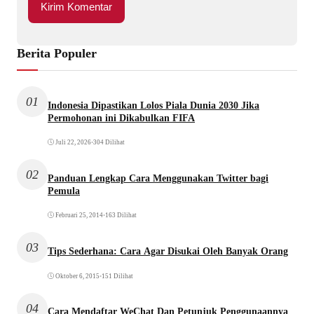
Berita Populer
01
Indonesia Dipastikan Lolos Piala Dunia 2030 Jika
Permohonan ini Dikabulkan FIFA
Juli 22, 2026
•
304 Dilihat
02
Panduan Lengkap Cara Menggunakan Twitter bagi
Pemula
Februari 25, 2014
•
163 Dilihat
03
Tips Sederhana: Cara Agar Disukai Oleh Banyak Orang
Oktober 6, 2015
•
151 Dilihat
04
Cara Mendaftar WeChat Dan Petunjuk Penggunaannya