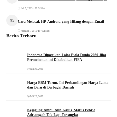
Juli 7, 2013
•
122 Dilihat
05
Cara Melacak HP Android yang Hilang dengan Email
Februari 1, 2016
•
107 Dilihat
Berita Terbaru
Indonesia Dipastikan Lolos Piala Dunia 2030 Jika
Permohonan ini Dikabulkan FIFA
Juli 22, 2026
Harga BBM Turun, Ini Perbandingan Harga Lama
dan Baru di Berbagai Daerah
Juli 20, 2026
Kejagung Ambil Alih Kasus, Status Febrie
Adriansyah Tak Lagi Tersangka