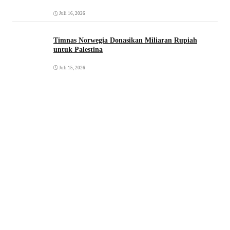
Juli 16, 2026
Timnas Norwegia Donasikan Miliaran Rupiah
untuk Palestina
Juli 15, 2026