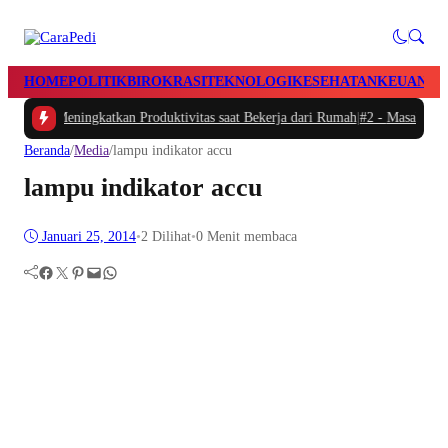
HOME
POLITIK
BIROKRASI
TEKNOLOGI
KESEHATAN
KEUANGA
tu dan Meningkatkan Produktivitas saat Bekerja dari Rumah
|
#2 -
Masalah Utam
Beranda
/
Media
/
lampu indikator accu
lampu indikator accu
Januari 25, 2014
•
2
Dilihat
•
0 Menit membaca
Facebook
Twitter
Pinterest
Mail
WhatsApp