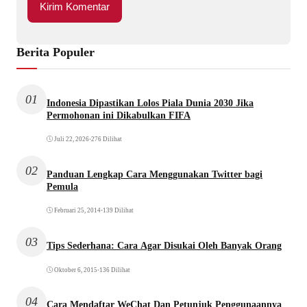
Berita Populer
01
Indonesia Dipastikan Lolos Piala Dunia 2030 Jika
Permohonan ini Dikabulkan FIFA
Juli 22, 2026
•
276 Dilihat
02
Panduan Lengkap Cara Menggunakan Twitter bagi
Pemula
Februari 25, 2014
•
139 Dilihat
03
Tips Sederhana: Cara Agar Disukai Oleh Banyak Orang
Oktober 6, 2015
•
136 Dilihat
04
Cara Mendaftar WeChat Dan Petunjuk Penggunaannya