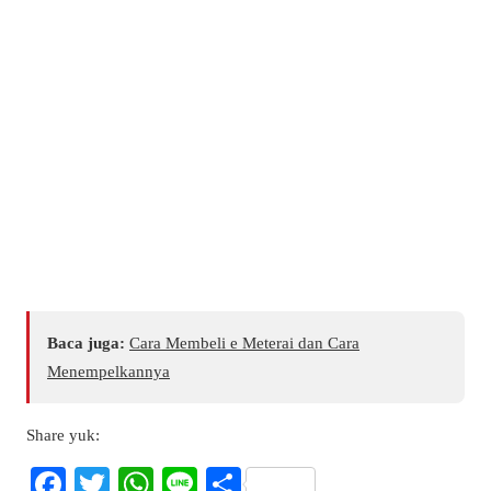
Baca juga:
Cara Membeli e Meterai dan Cara
Menempelkannya
Share yuk:
Fa
T
W
Li
S