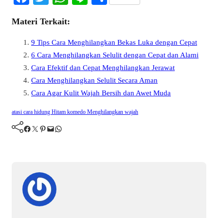
ce
wi
ha
ne
ha
Materi Terkait:
bo
tte
ts
re
ok
r
A
9 Tips Cara Menghilangkan Bekas Luka dengan Cepat
pp
6 Cara Menghilangkan Selulit dengan Cepat dan Alami
Cara Efektif dan Cepat Menghilangkan Jerawat
Cara Menghilangkan Selulit Secara Aman
Cara Agar Kulit Wajah Bersih dan Awet Muda
atasi
cara
hidung
Hitam
komedo
Menghilangkan
wajah
Facebook
Twitter
Pinterest
Mail
WhatsApp