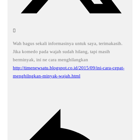
Wah bagus sekali informasinya untuk saya, terimakasih.
Jika komedo pada wajah sudah hilang, tapi masih
berminyak, ini ne cara menghilangkan
http://timenewsatu.blogspot.co.id/2015/09/ini-cara-cepat-
menghilngkan-minyak-wajah.html