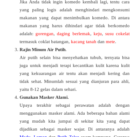
Jika Anda tidak ingin komedo kembali lagi, tentu cara
yang paling logis adalah menghindari mengkonsumi
makanan yang dapat menimbulkan komedo. Di antara
makanan yang harus dihindari agar tidak berkomedo
adalah:
gorengan
,
daging berlemak
,
keju
,
susu cokelat
termasuk coklat batangan,
kacang tanah
dan
mete
.
Rajin Minum Air Putih
.
Air putih selain bisa menyehatkan tubuh, ternyata bisa
juga untuk menjadi terapi kecantikan kulit karena kulit
yang kekuarangan air tentu akan menjadi kering dan
tidak sehat. Minumlah sesuai yang dianjuran para ahli,
yaitu 8-12 gelas dalam sehari.
Gunakan Masker Alami.
Upaya terakhir sebagai perawatan adalah dengan
menggunakan masker alami. Ada beberapa bahan alami
yang mudah kita jumpai di sekitar kita yang dapat
dijadikan sebagai masker wajar. Di antaranya adalah
Madu
,
Lemon
dan
Putih Telur
ayam kampung. Caranya