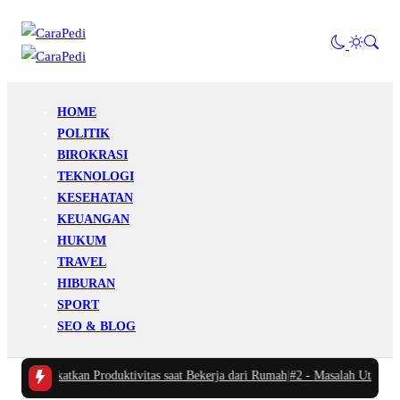
HOME
POLITIK
BIROKRASI
TEKNOLOGI
KESEHATAN
KEUANGAN
HUKUM
TRAVEL
HIBURAN
SPORT
SEO & BLOG
eningkatkan Produktivitas saat Bekerja dari Rumah
|
#2 -
Masalah Utama Infras