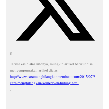
Terimakasih atas infonya, mungkin artikel berikut bisa
menyempurnakan artikel diatas
http://www.caramenghilangkanmembuat.com/2015/07/8-
cara-menghilangkan-komedo-di-hidung.html
.