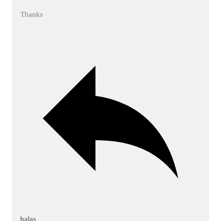
Thanks
balas