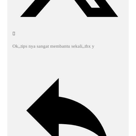
Ok,,tips nya sangat membantu sekali,,thx y