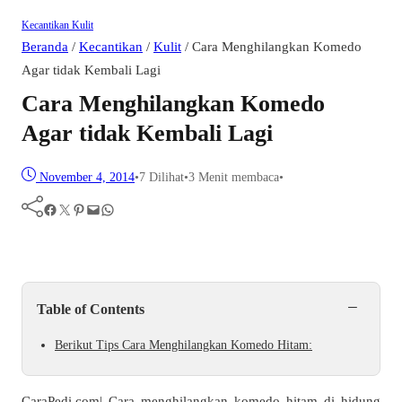
Kecantikan
Kulit
Beranda
/
Kecantikan
/
Kulit
/
Cara Menghilangkan Komedo
Agar tidak Kembali Lagi
Cara Menghilangkan Komedo
Agar tidak Kembali Lagi
November 4, 2014
•
7
Dilihat
•
3 Menit membaca
•
Facebook
Twitter
Pinterest
Mail
WhatsApp
−
Table of Contents
Berikut Tips Cara Menghilangkan Komedo Hitam:
CaraPedi.com| Cara menghilangkan komedo hitam di hidung