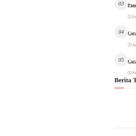
03
Pan
Fe
04
Car
Ju
05
Car
Fe
Berita 