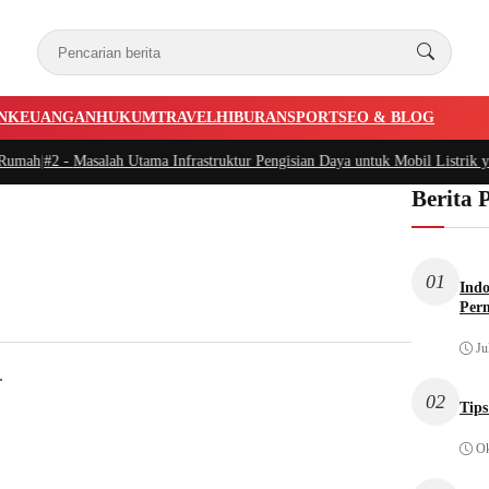
N
KEUANGAN
HUKUM
TRAVEL
HIBURAN
SPORT
SEO & BLOG
umah
|
#2 -
Masalah Utama Infrastruktur Pengisian Daya untuk Mobil Listrik yan
Berita 
01
Indo
Per
Ju
.
02
Tips
Ok