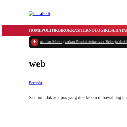
HOME
POLITIK
BIROKRASI
TEKNOLOGI
KESEHATA
s Cerdas Mengatur Waktu dan Meningkatkan Produktivitas saat Bekerja dari R
web
Beranda
/
Saat ini tidak ada pos yang diterbitkan di bawah tag ini