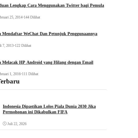
duan Lengkap Cara Menggunakan Twitter bagi Pemula
bruari 25, 2014
•
144 Dilihat
a Mendaftar WeChat Dan Petunjuk Penggunaannya
li 7, 2013
•
122 Dilihat
a Melacak HP Android yang Hilang dengan Email
bruari 1, 2016
•
111 Dilihat
Terbaru
Indonesia Dipastikan Lolos Piala Dunia 2030 Jika
Permohonan ini Dikabulkan FIFA
Juli 22, 2026