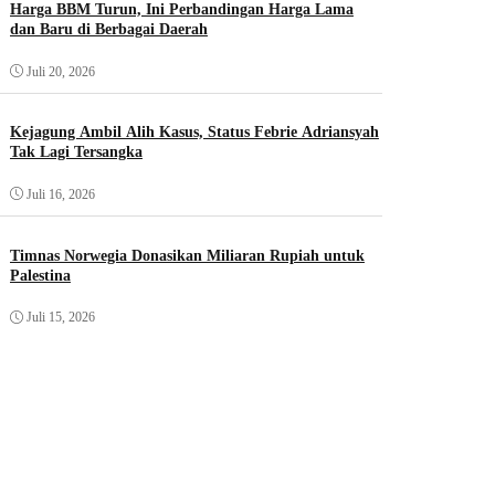
Harga BBM Turun, Ini Perbandingan Harga Lama
dan Baru di Berbagai Daerah
Juli 20, 2026
Kejagung Ambil Alih Kasus, Status Febrie Adriansyah
Tak Lagi Tersangka
Juli 16, 2026
Timnas Norwegia Donasikan Miliaran Rupiah untuk
Palestina
Juli 15, 2026