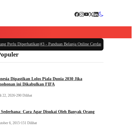
g Perlu Diperhatikan
|
#3 -
Panduan Belanja Online Cerdas: Pilih Produk dengan
Populer
nesia Dipastikan Lolos Piala Dunia 2030 Jika
mohonan ini Dikabulkan FIFA
li 22, 2026
•
290 Dilihat
 Sederhana: Cara Agar Disukai Oleh Banyak Orang
tober 6, 2015
•
151 Dilihat