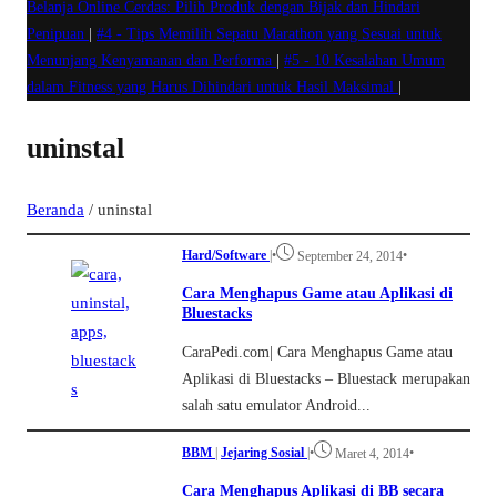
Belanja Online Cerdas: Pilih Produk dengan Bijak dan Hindari
Penipuan
|
#4 -
Tips Memilih Sepatu Marathon yang Sesuai untuk
Menunjang Kenyamanan dan Performa
|
#5 -
10 Kesalahan Umum
dalam Fitness yang Harus Dihindari untuk Hasil Maksimal
|
uninstal
Beranda
/
uninstal
Hard/Software
|
•
•
September 24, 2014
Cara Menghapus Game atau Aplikasi di
Bluestacks
CaraPedi.com| Cara Menghapus Game atau
Aplikasi di Bluestacks – Bluestack merupakan
salah satu emulator Android...
BBM
|
Jejaring Sosial
|
•
•
Maret 4, 2014
Cara Menghapus Aplikasi di BB secara