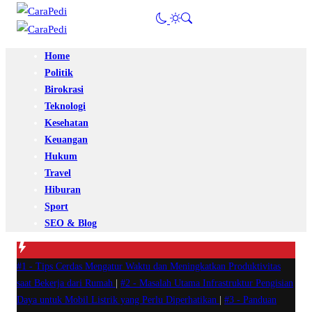
Home
Politik
Birokrasi
Teknologi
Kesehatan
Keuangan
Hukum
Travel
Hiburan
Sport
SEO & Blog
#1 -
Tips Cerdas Mengatur Waktu dan Meningkatkan Produktivitas
saat Bekerja dari Rumah
|
#2 -
Masalah Utama Infrastruktur Pengisian
Daya untuk Mobil Listrik yang Perlu Diperhatikan
|
#3 -
Panduan