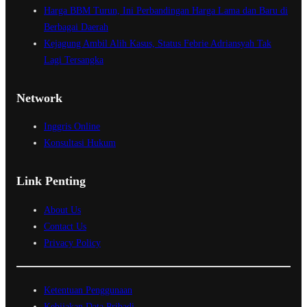
Harga BBM Turun, Ini Perbandingan Harga Lama dan Baru di
Berbagai Daerah
Kejagung Ambil Alih Kasus, Status Febrie Adriansyah Tak
Lagi Tersangka
Network
Inggris Online
Konsultasi Hukum
Link Penting
About Us
Contact Us
Privacy Policy
Ketentuan Penggunaan
Kebijakan Data Pribadi