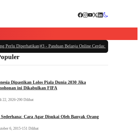
 Perlu Diperhatikan
|
#3 -
Panduan Belanja Online Cerdas: Pilih Produk dengan 
Populer
nesia Dipastikan Lolos Piala Dunia 2030 Jika
mohonan ini Dikabulkan FIFA
li 22, 2026
•
290 Dilihat
 Sederhana: Cara Agar Disukai Oleh Banyak Orang
tober 6, 2015
•
151 Dilihat