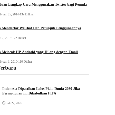
duan Lengkap Cara Menggunakan Twitter bagi Pemula
bruari 25, 2014
•
139 Dilihat
a Mendaftar WeChat Dan Petunjuk Penggunaannya
li 7, 2013
•
122 Dilihat
a Melacak HP Android yang Hilang dengan Email
bruari 1, 2016
•
110 Dilihat
Terbaru
Indonesia Dipastikan Lolos Piala Dunia 2030 Jika
Permohonan ini Dikabulkan FIFA
Juli 22, 2026