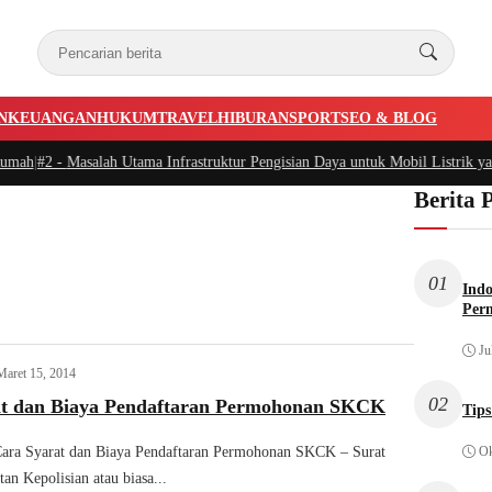
N
KEUANGAN
HUKUM
TRAVEL
HIBURAN
SPORT
SEO & BLOG
mah
|
#2 -
Masalah Utama Infrastruktur Pengisian Daya untuk Mobil Listrik yang
Berita 
01
Indo
Per
Ju
Maret 15, 2014
02
at dan Biaya Pendaftaran Permohonan SKCK
Tips
Cara Syarat dan Biaya Pendaftaran Permohonan SKCK – Surat
Ok
an Kepolisian atau biasa...