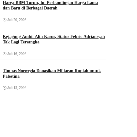
Harga BBM Turun, Ini Perbandingan Harga Lama
dan Baru di Berbagai Daerah
Juli 20, 2026
Kejagung Ambil Alih Kasus, Status Febrie Adriansyah
Tak Lagi Tersangka
Juli 16, 2026
Timnas Norwegia Donasikan Miliaran Rupiah untuk
Palestina
Juli 15, 2026