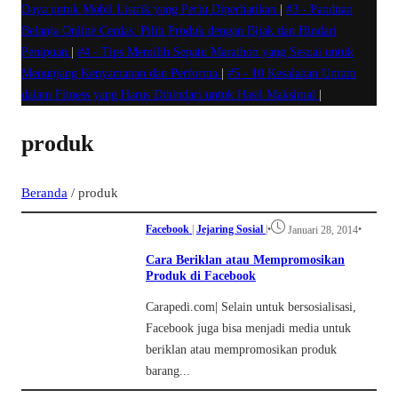
Daya untuk Mobil Listrik yang Perlu Diperhatikan
|
#3 -
Panduan
Belanja Online Cerdas: Pilih Produk dengan Bijak dan Hindari
Penipuan
|
#4 -
Tips Memilih Sepatu Marathon yang Sesuai untuk
Menunjang Kenyamanan dan Performa
|
#5 -
10 Kesalahan Umum
dalam Fitness yang Harus Dihindari untuk Hasil Maksimal
|
produk
Beranda
/
produk
Facebook
|
Jejaring Sosial
|
•
•
Januari 28, 2014
Cara Beriklan atau Mempromosikan
Produk di Facebook
Carapedi.com| Selain untuk bersosialisasi,
Facebook juga bisa menjadi media untuk
beriklan atau mempromosikan produk
barang...