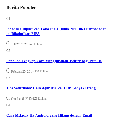
Berita Populer
01
Indonesia Dipastikan Lolos Piala Dunia 2030 Jika Permohonan
ini Dikabulkan FIFA
•
249 Dilihat
Juli 22, 2026
02
Panduan Lengkap Cara Menggunakan Twitter bagi Pemula
•
134 Dilihat
Februari 25, 2014
03
Tips Sederhana: Cara Agar Disukai Oleh Banyak Orang
•
121 Dilihat
Oktober 6, 2015
04
Cara Melacak HP Android yang Hilang dengan Email