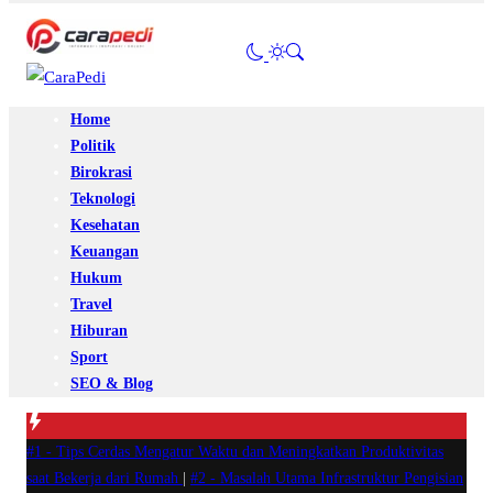
Home
Politik
Birokrasi
Teknologi
Kesehatan
Keuangan
Hukum
Travel
Hiburan
Sport
SEO & Blog
#1 -
Tips Cerdas Mengatur Waktu dan Meningkatkan Produktivitas
saat Bekerja dari Rumah
|
#2 -
Masalah Utama Infrastruktur Pengisian