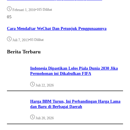
•
105 Dilihat
Februari 1, 2016
05
Cara Mendaftar WeChat Dan Petunjuk Penggunaannya
•
93 Dilihat
Juli 7, 2013
Berita Terbaru
Indonesia Dipastikan Lolos Piala Dunia 2030 Jika
Permohonan ini Dikabulkan FIFA
Juli 22, 2026
Harga BBM Turun, Ini Perbandingan Harga Lama
dan Baru di Berbagai Daerah
Juli 20, 2026