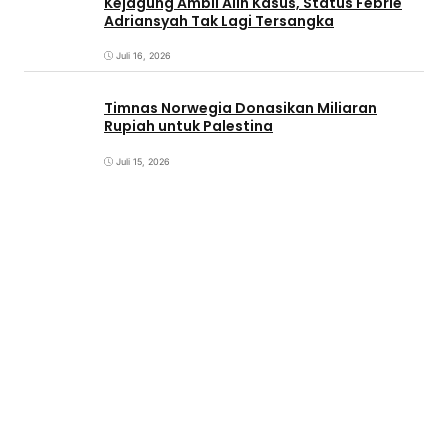
Kejagung Ambil Alih Kasus, Status Febrie
Adriansyah Tak Lagi Tersangka
Juli 16, 2026
Timnas Norwegia Donasikan Miliaran
Rupiah untuk Palestina
Juli 15, 2026