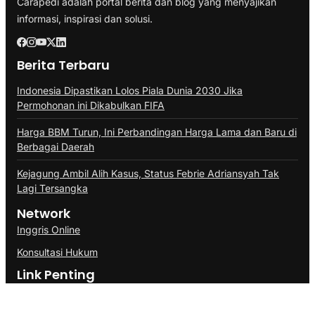
Carapedi adalah portal berita dan blog yang menyajikan
informasi, inspirasi dan solusi.
Berita Terbaru
Indonesia Dipastikan Lolos Piala Dunia 2030 Jika
Permohonan ini Dikabulkan FIFA
Harga BBM Turun, Ini Perbandingan Harga Lama dan Baru di
Berbagai Daerah
Kejagung Ambil Alih Kasus, Status Febrie Adriansyah Tak
Lagi Tersangka
Network
Inggris Online
Konsultasi Hukum
Link Penting
About Us
Contact Us