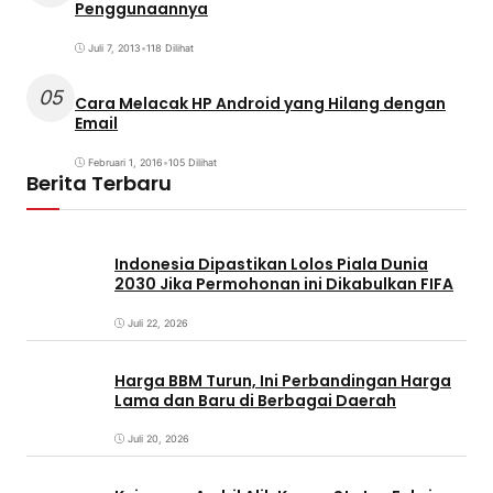
Penggunaannya
Juli 7, 2013
•
118 Dilihat
05
Cara Melacak HP Android yang Hilang dengan
Email
Februari 1, 2016
•
105 Dilihat
Berita Terbaru
Indonesia Dipastikan Lolos Piala Dunia
2030 Jika Permohonan ini Dikabulkan FIFA
Juli 22, 2026
Harga BBM Turun, Ini Perbandingan Harga
Lama dan Baru di Berbagai Daerah
Juli 20, 2026