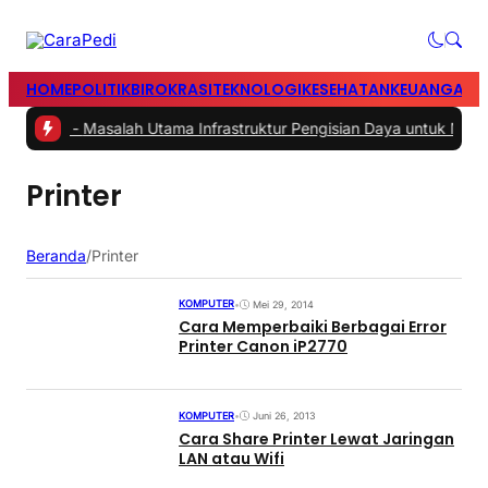
HOME
POLITIK
BIROKRASI
TEKNOLOGI
KESEHATAN
KEUANGAN
H
mah
|
#2 -
Masalah Utama Infrastruktur Pengisian Daya untuk Mobil Lis
Printer
Beranda
/
Printer
KOMPUTER
•
Mei 29, 2014
Cara Memperbaiki Berbagai Error
Printer Canon iP2770
KOMPUTER
•
Juni 26, 2013
Cara Share Printer Lewat Jaringan
LAN atau Wifi