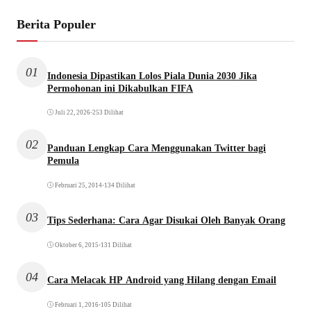
Berita Populer
01
Indonesia Dipastikan Lolos Piala Dunia 2030 Jika
Permohonan ini Dikabulkan FIFA
Juli 22, 2026
•
253 Dilihat
02
Panduan Lengkap Cara Menggunakan Twitter bagi
Pemula
Februari 25, 2014
•
134 Dilihat
03
Tips Sederhana: Cara Agar Disukai Oleh Banyak Orang
Oktober 6, 2015
•
131 Dilihat
04
Cara Melacak HP Android yang Hilang dengan Email
Februari 1, 2016
•
105 Dilihat