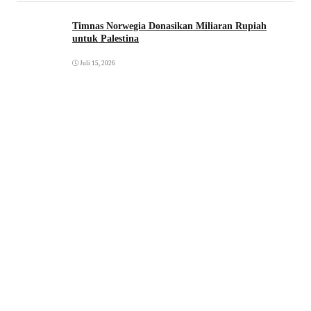
Timnas Norwegia Donasikan Miliaran Rupiah
untuk Palestina
Juli 15, 2026