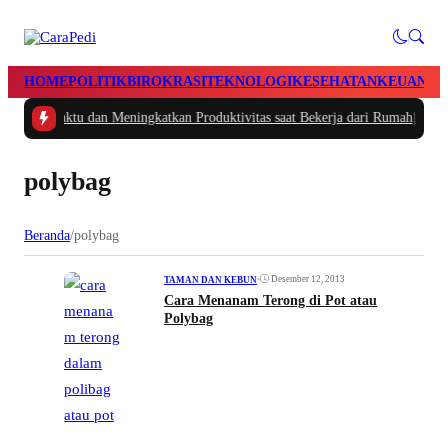
HOME
POLITIK
BIROKRASI
TEKNOLOGI
KESEHATAN
KEUANGA
ngatur Waktu dan Meningkatkan Produktivitas saat Bekerja dari Rumah
|
#2 -
M
polybag
Beranda
/
polybag
•
Desember 12, 2013
TAMAN DAN KEBUN
Cara Menanam Terong di Pot atau
Polybag