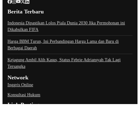
Berita Terbaru
Indonesia Dipastikan Lolos Piala Dunia 2030 Jika Permohonan ini
Dikabulkan FIFA
Harga BBM Turun, Ini Perbandingan Harga Lama dan Baru di
Berbagai Daerah
Kejagung Ambil Alih Kasus, Status Febrie Adriansyah Tak Lagi
Tersangka
Network
Inggris Online
Konsultasi Hukum
Link Penting
About Us
Contact Us
Privacy Policy