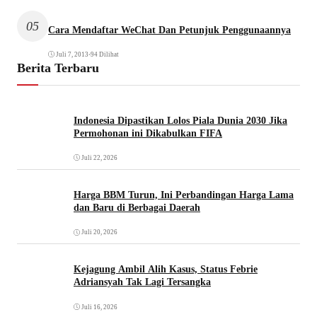
05
Cara Mendaftar WeChat Dan Petunjuk Penggunaannya
Juli 7, 2013
•
94 Dilihat
Berita Terbaru
Indonesia Dipastikan Lolos Piala Dunia 2030 Jika
Permohonan ini Dikabulkan FIFA
Juli 22, 2026
Harga BBM Turun, Ini Perbandingan Harga Lama
dan Baru di Berbagai Daerah
Juli 20, 2026
Kejagung Ambil Alih Kasus, Status Febrie
Adriansyah Tak Lagi Tersangka
Juli 16, 2026