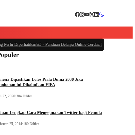
Perlu Diperhatikan
|
#3 -
Panduan Belanja Online Cerdas: Pilih Produk dengan 
Populer
nesia Dipastikan Lolos Piala Dunia 2030 Jika
mohonan ini Dikabulkan FIFA
li 22, 2026
•
304 Dilihat
duan Lengkap Cara Menggunakan Twitter bagi Pemula
bruari 25, 2014
•
180 Dilihat