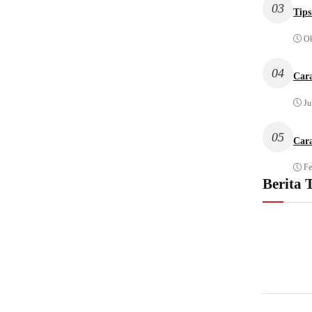
03
Tips
Ok
04
Car
Ju
05
Car
Fe
Berita 