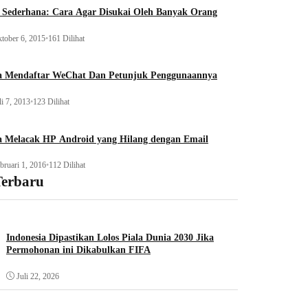
 Sederhana: Cara Agar Disukai Oleh Banyak Orang
tober 6, 2015
•
161 Dilihat
a Mendaftar WeChat Dan Petunjuk Penggunaannya
li 7, 2013
•
123 Dilihat
a Melacak HP Android yang Hilang dengan Email
bruari 1, 2016
•
112 Dilihat
Terbaru
Indonesia Dipastikan Lolos Piala Dunia 2030 Jika
Permohonan ini Dikabulkan FIFA
Juli 22, 2026