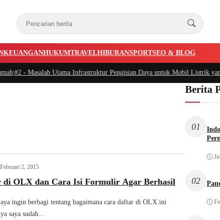
N
KEUANGAN
HUKUM
TRAVEL
HIBURAN
SPORT
SEO & BLOG
ah
|
#2 -
Masalah Utama Infrastruktur Pengisian Daya untuk Mobil Listrik yang 
Berita 
01
Indo
Per
Ju
Februari 2, 2015
02
 di OLX dan Cara Isi Formulir Agar Berhasil
Pan
aya ingin berbagi tentang bagaimana cara daftar di OLX ini
Fe
ya saya sudah...