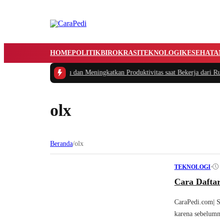
HOME
POLITIK
BIROKRASI
TEKNOLOGI
KESEHATA
Cerdas Mengatur Waktu dan Meningkatkan Produktivitas saat Bekerja dari Rum
olx
Beranda
/
olx
•
TEKNOLOGI
Cara Daftar
CaraPedi.com| S
karena sebelumn