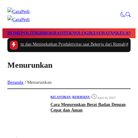
HOME
POLITIK
BIROKRASI
TEKNOLOGI
KESEHATAN
KEUANGA
gatur Waktu dan Meningkatkan Produktivitas saat Bekerja dari Rumah
|
#2 -
Ma
Menurunkan
Beranda
/
Menurunkan
KECANTIKAN
|
KESEHATAN
|
•
•
April 10, 2013
Cara Menurunkan Berat Badan Dengan
Cepat dan Aman