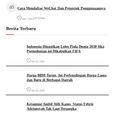
05
Cara Mendaftar WeChat Dan Petunjuk Penggunaannya
•
93 Dilihat
Juli 7, 2013
Berita Terbaru
Indonesia Dipastikan Lolos Piala Dunia 2030 Jika
Permohonan ini Dikabulkan FIFA
Juli 22, 2026
Harga BBM Turun, Ini Perbandingan Harga Lama
dan Baru di Berbagai Daerah
Juli 20, 2026
Kejagung Ambil Alih Kasus, Status Febrie
Adriansyah Tak Lagi Tersangka