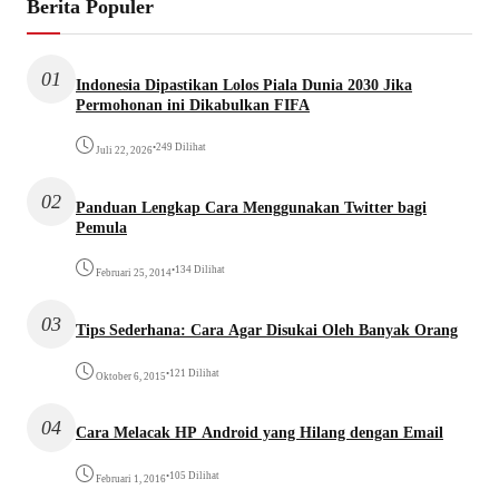
Berita Populer
01
Indonesia Dipastikan Lolos Piala Dunia 2030 Jika
Permohonan ini Dikabulkan FIFA
•
249 Dilihat
Juli 22, 2026
02
Panduan Lengkap Cara Menggunakan Twitter bagi
Pemula
•
134 Dilihat
Februari 25, 2014
03
Tips Sederhana: Cara Agar Disukai Oleh Banyak Orang
•
121 Dilihat
Oktober 6, 2015
04
Cara Melacak HP Android yang Hilang dengan Email
•
105 Dilihat
Februari 1, 2016