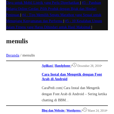
Daya untuk Mobil Listrik yang Perlu Diperhatikan
|
#3 -
Panduan
Belanja Online Cerdas: Pilih Produk dengan Bijak dan Hindari
Penipuan
|
#4 -
Tips Memilih Sepatu Marathon yang Sesuai untuk
Menunjang Kenyamanan dan Performa
|
#5 -
10 Kesalahan Umum
dalam Fitness yang Harus Dihindari untuk Hasil Maksimal
|
menulis
Beranda
/
menulis
Aplikasi
|
Handphone
|
•
•
Desember 28, 2016
Cara Instal dan Mengetik dengan Font
Arab di Android
CaraPedi.com| Cara Instal dan Mengetik
dengan Font Arab di Android – Sering ketika
chatting di BBM...
Blog dan Website
|
Wordpress
|
•
•
Maret 24, 2014