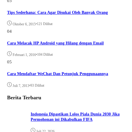
03
Tips Sederhana: Cara Agar Disukai Oleh Banyak Orang
•
121 Dilihat
Oktober 6, 2015
04
Cara Melacak HP Android yang Hilang dengan Email
•
104 Dilihat
Februari 1, 2016
05
Cara Mendaftar WeChat Dan Petunjuk Penggunaannya
•
93 Dilihat
Juli 7, 2013
Berita Terbaru
Indonesia Dipastikan Lolos Piala Dunia 2030 Jika
Permohonan ini Dikabulkan FIFA
Juli 22, 2026