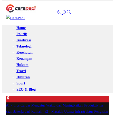
Home
Politik
Birokrasi
Teknologi
Kesehatan
Keuangan
Hukum
Travel
Hiburan
Sport
SEO & Blog
#1 -
Tips Cerdas Mengatur Waktu dan Meningkatkan Produktivitas
saat Bekerja dari Rumah
|
#2 -
Masalah Utama Infrastruktur Pengisian