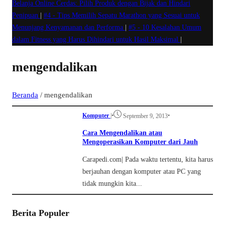
Belanja Online Cerdas: Pilih Produk dengan Bijak dan Hindari
Penipuan
|
#4 -
Tips Memilih Sepatu Marathon yang Sesuai untuk
Menunjang Kenyamanan dan Performa
|
#5 -
10 Kesalahan Umum
dalam Fitness yang Harus Dihindari untuk Hasil Maksimal
|
mengendalikan
Beranda
/
mengendalikan
Komputer
|
•
•
September 9, 2013
Cara Mengendalikan atau
Mengoperasikan Komputer dari Jauh
Carapedi.com| Pada waktu tertentu, kita harus
berjauhan dengan komputer atau PC yang
tidak mungkin kita...
Berita Populer