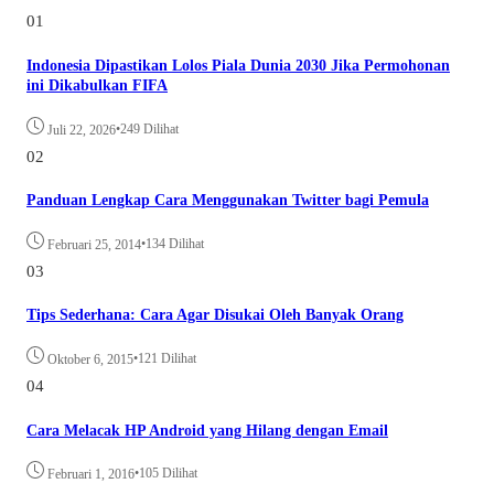
01
Indonesia Dipastikan Lolos Piala Dunia 2030 Jika Permohonan
ini Dikabulkan FIFA
•
249 Dilihat
Juli 22, 2026
02
Panduan Lengkap Cara Menggunakan Twitter bagi Pemula
•
134 Dilihat
Februari 25, 2014
03
Tips Sederhana: Cara Agar Disukai Oleh Banyak Orang
•
121 Dilihat
Oktober 6, 2015
04
Cara Melacak HP Android yang Hilang dengan Email
•
105 Dilihat
Februari 1, 2016