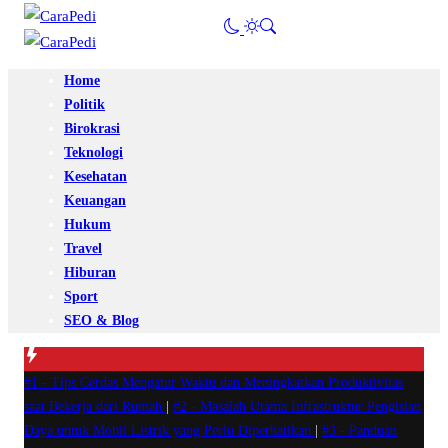
Home
Politik
Birokrasi
Teknologi
Kesehatan
Keuangan
Hukum
Travel
Hiburan
Sport
SEO & Blog
#1 -
Tips Cerdas Mengatur Waktu dan Meningkatkan Produktivitas
saat Bekerja dari Rumah
|
#2 -
Masalah Utama Infrastruktur Pengisian
Daya untuk Mobil Listrik yang Perlu Diperhatikan
|
#3 -
Panduan