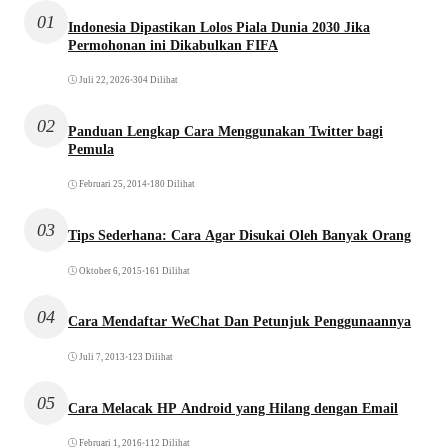
01
Indonesia Dipastikan Lolos Piala Dunia 2030 Jika
Permohonan ini Dikabulkan FIFA
Juli 22, 2026
•
304 Dilihat
02
Panduan Lengkap Cara Menggunakan Twitter bagi
Pemula
Februari 25, 2014
•
180 Dilihat
03
Tips Sederhana: Cara Agar Disukai Oleh Banyak Orang
Oktober 6, 2015
•
161 Dilihat
04
Cara Mendaftar WeChat Dan Petunjuk Penggunaannya
Juli 7, 2013
•
123 Dilihat
05
Cara Melacak HP Android yang Hilang dengan Email
Februari 1, 2016
•
112 Dilihat