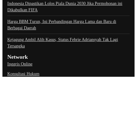
Indonesia Dipastikan Lolos Piala Dunia 2030 Jika Permohonan ini
Dikabulkan FIFA
Harga BBM Turun, Ini Perbandingan Harga Lama dan Baru di
Berbagai Daerah
Kejagung Ambil Alih Kasus, Status Febrie Adriansyah Tak Lagi
Tersangka
Network
Inggris Online
Konsultasi Hukum
Link Penting
About Us
Contact Us
Privacy Policy
Ketentuan Penggunaan
Kebijakan Data Pribadi