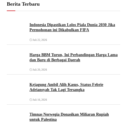
Berita Terbaru
Indonesia Dipastikan Lolos Piala Dunia 2030 Jika
Permohonan ini Dikabulkan FIFA
Juli 22, 2026
Harga BBM Turun, Ini Perbandingan Harga Lama
dan Baru di Berbagai Daerah
Juli 20, 2026
Kejagung Ambil Alih Kasus, Status Febrie
Adriansyah Tak Lagi Tersangka
Juli 16, 2026
Timnas Norwegia Donasikan Miliaran Rupiah
untuk Palestina