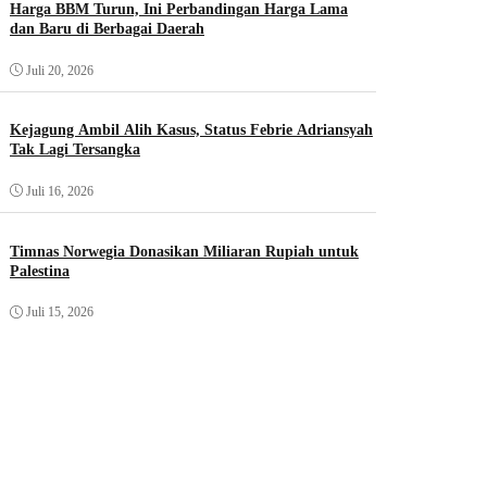
Harga BBM Turun, Ini Perbandingan Harga Lama
dan Baru di Berbagai Daerah
Juli 20, 2026
Kejagung Ambil Alih Kasus, Status Febrie Adriansyah
Tak Lagi Tersangka
Juli 16, 2026
Timnas Norwegia Donasikan Miliaran Rupiah untuk
Palestina
Juli 15, 2026