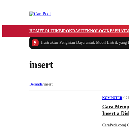
HOME
POLITIK
BIROKRASI
TEKNOLOGI
KESEHATA
#1 -
Masalah Utama Infrastruktur Pengisian Daya untuk Mobil Listrik yang Per
insert
Beranda
/
insert
•
KOMPUTER
Cara Memper
Insert a Dis
CaraPedi.com| C