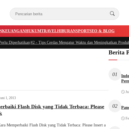
N
KEUANGAN
HUKUM
TRAVEL
HIBURAN
SPORT
SEO & BLOG
lu Diperhatikan
|
#2 -
Tips Cerdas Mengatur Waktu dan Meningkatkan Produktivi
Berita 
01
Indo
Per
Ju
Juni 1, 2013
02
baiki Flash Disk yang Tidak Terbaca: Please
Pan
k
Fe
ara Memperbaiki Flash Disk yang Tidak Terbaca: Please Insert a