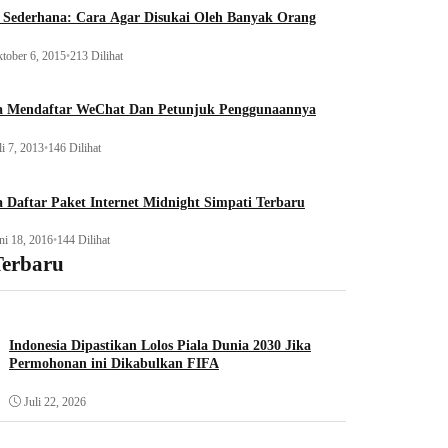
 Sederhana: Cara Agar Disukai Oleh Banyak Orang
tober 6, 2015
•
213 Dilihat
a Mendaftar WeChat Dan Petunjuk Penggunaannya
li 7, 2013
•
146 Dilihat
 Daftar Paket Internet Midnight Simpati Terbaru
ni 18, 2016
•
144 Dilihat
Terbaru
Indonesia Dipastikan Lolos Piala Dunia 2030 Jika
Permohonan ini Dikabulkan FIFA
Juli 22, 2026