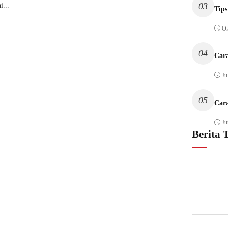
03
i...
Tips
Ok
04
Car
Ju
05
Cara
Ju
Berita 