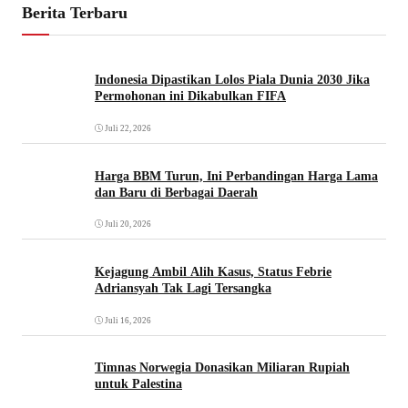
Berita Terbaru
Indonesia Dipastikan Lolos Piala Dunia 2030 Jika
Permohonan ini Dikabulkan FIFA
Juli 22, 2026
Harga BBM Turun, Ini Perbandingan Harga Lama
dan Baru di Berbagai Daerah
Juli 20, 2026
Kejagung Ambil Alih Kasus, Status Febrie
Adriansyah Tak Lagi Tersangka
Juli 16, 2026
Timnas Norwegia Donasikan Miliaran Rupiah
untuk Palestina