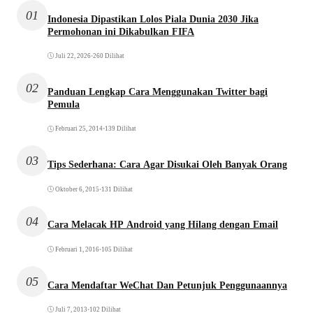
01
Indonesia Dipastikan Lolos Piala Dunia 2030 Jika
Permohonan ini Dikabulkan FIFA
Juli 22, 2026
•
260 Dilihat
02
Panduan Lengkap Cara Menggunakan Twitter bagi
Pemula
Februari 25, 2014
•
139 Dilihat
03
Tips Sederhana: Cara Agar Disukai Oleh Banyak Orang
Oktober 6, 2015
•
131 Dilihat
04
Cara Melacak HP Android yang Hilang dengan Email
Februari 1, 2016
•
105 Dilihat
05
Cara Mendaftar WeChat Dan Petunjuk Penggunaannya
Juli 7, 2013
•
102 Dilihat