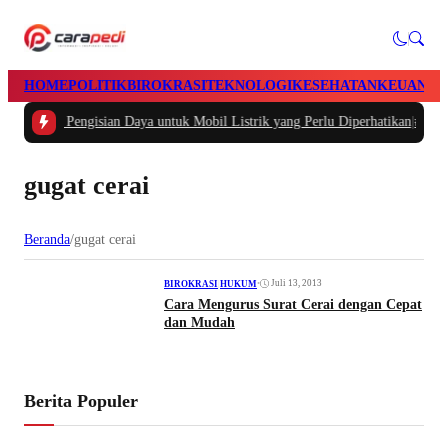
HOME
POLITIK
BIROKRASI
TEKNOLOGI
KESEHATAN
KEUANGA
rastruktur Pengisian Daya untuk Mobil Listrik yang Perlu Diperhatikan
|
#2 -
Ti
gugat cerai
Beranda
/
gugat cerai
•
Juli 13, 2013
BIROKRASI
|
HUKUM
Cara Mengurus Surat Cerai dengan Cepat
dan Mudah
Berita Populer