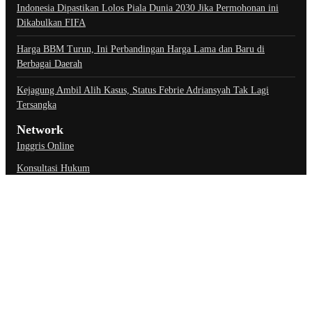
Indonesia Dipastikan Lolos Piala Dunia 2030 Jika Permohonan ini
Dikabulkan FIFA
Harga BBM Turun, Ini Perbandingan Harga Lama dan Baru di
Berbagai Daerah
Kejagung Ambil Alih Kasus, Status Febrie Adriansyah Tak Lagi
Tersangka
Network
Inggris Online
Konsultasi Hukum
Link Penting
About Us
Contact Us
Privacy Policy
Ketentuan Penggunaan
Kebijakan Data Pribadi