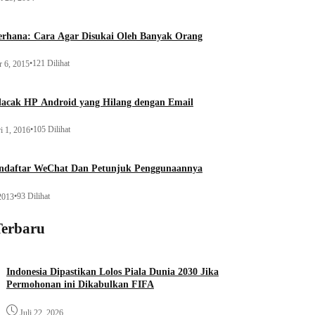
erhana: Cara Agar Disukai Oleh Banyak Orang
•
121 Dilihat
r 6, 2015
acak HP Android yang Hilang dengan Email
•
105 Dilihat
i 1, 2016
ndaftar WeChat Dan Petunjuk Penggunaannya
•
93 Dilihat
 2013
Terbaru
Indonesia Dipastikan Lolos Piala Dunia 2030 Jika
Permohonan ini Dikabulkan FIFA
Juli 22, 2026