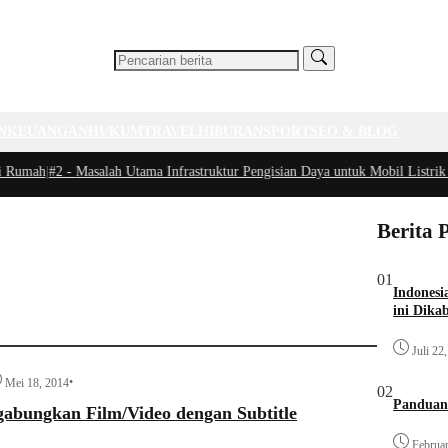
N
KEUANGAN
HUKUM
TRAVEL
HIBURAN
SPORT
SEO & BLOG
 Rumah
|
#2 -
Masalah Utama Infrastruktur Pengisian Daya untuk Mobil Listrik y
Berita 
01
Indonesi
ini Dika
Juli 22
•
Mei 18, 2014
02
Panduan
abungkan Film/Video dengan Subtitle
Februar