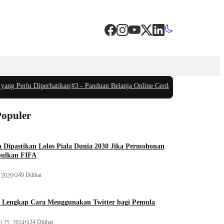
ang Perlu Diperhatikan
|
#3 -
Panduan Belanja Online Cerdas: Pilih Produk deng
Populer
a Dipastikan Lolos Piala Dunia 2030 Jika Permohonan
bulkan FIFA
•
249 Dilihat
, 2026
 Lengkap Cara Menggunakan Twitter bagi Pemula
•
134 Dilihat
i 25, 2014