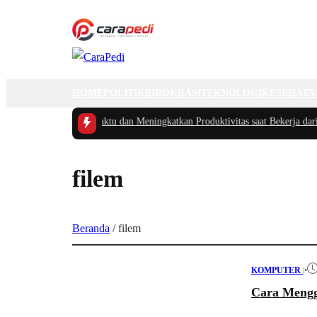
HOME
POLITIK
BIROKRASI
TEKNOLOGI
KESEHATA
ps Cerdas Mengatur Waktu dan Meningkatkan Produktivitas saat Bekerja dari
filem
Beranda
/
filem
KOMPUTER
|
•
Cara Mengg