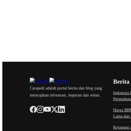
Berita
Carapedi adalah portal berita dan blog yang
Indonesia 
menyajikan informasi, inspirasi dan solusi.
Permohona
Harga BBM
Lama dan 
Kejagung A