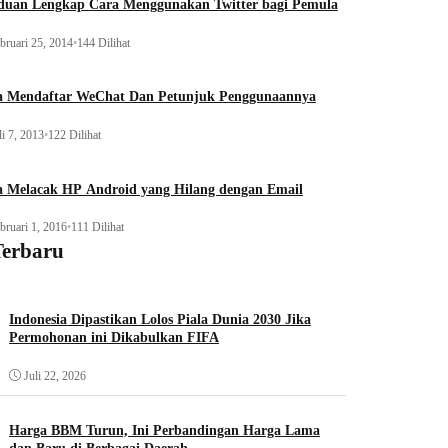
duan Lengkap Cara Menggunakan Twitter bagi Pemula
bruari 25, 2014
•
144 Dilihat
a Mendaftar WeChat Dan Petunjuk Penggunaannya
li 7, 2013
•
122 Dilihat
a Melacak HP Android yang Hilang dengan Email
bruari 1, 2016
•
111 Dilihat
Terbaru
Indonesia Dipastikan Lolos Piala Dunia 2030 Jika
Permohonan ini Dikabulkan FIFA
Juli 22, 2026
Harga BBM Turun, Ini Perbandingan Harga Lama