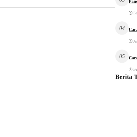
Pan
Fe
04
Car
Ju
05
Car
Fe
Berita 