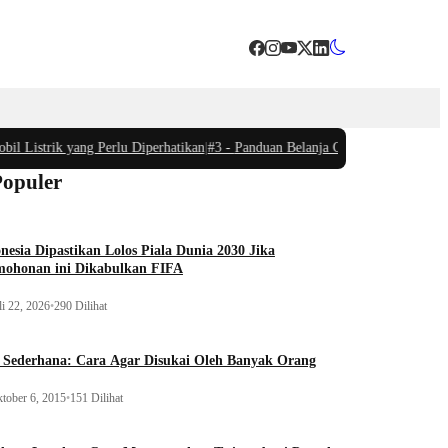
 Listrik yang Perlu Diperhatikan
|
#3 -
Panduan Belanja Online Cerdas: Pilih 
Populer
nesia Dipastikan Lolos Piala Dunia 2030 Jika
mohonan ini Dikabulkan FIFA
li 22, 2026
•
290 Dilihat
 Sederhana: Cara Agar Disukai Oleh Banyak Orang
tober 6, 2015
•
151 Dilihat