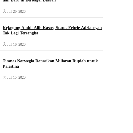
dan Baru di Berbagai Daerah
Juli 20, 2026
Kejagung Ambil Alih Kasus, Status Febrie Adriansyah
Tak Lagi Tersangka
Juli 16, 2026
Timnas Norwegia Donasikan Miliaran Rupiah untuk
Palestina
Juli 15, 2026