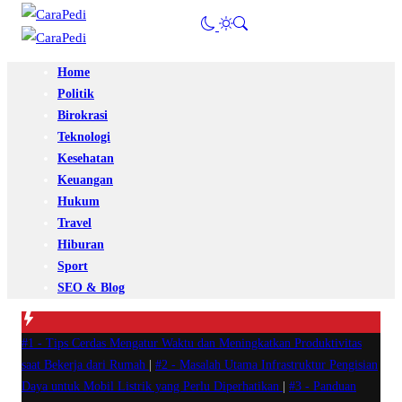
Home
Politik
Birokrasi
Teknologi
Kesehatan
Keuangan
Hukum
Travel
Hiburan
Sport
SEO & Blog
#1 -
Tips Cerdas Mengatur Waktu dan Meningkatkan Produktivitas
saat Bekerja dari Rumah
|
#2 -
Masalah Utama Infrastruktur Pengisian
Daya untuk Mobil Listrik yang Perlu Diperhatikan
|
#3 -
Panduan