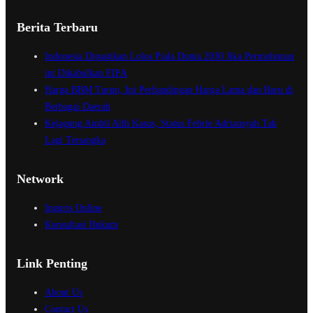
Berita Terbaru
Indonesia Dipastikan Lolos Piala Dunia 2030 Jika Permohonan
ini Dikabulkan FIFA
Harga BBM Turun, Ini Perbandingan Harga Lama dan Baru di
Berbagai Daerah
Kejagung Ambil Alih Kasus, Status Febrie Adriansyah Tak
Lagi Tersangka
Network
Inggris Online
Konsultasi Hukum
Link Penting
About Us
Contact Us