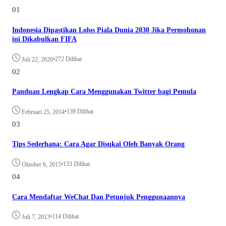
01
Indonesia Dipastikan Lolos Piala Dunia 2030 Jika Permohonan
ini Dikabulkan FIFA
•
272 Dilihat
Juli 22, 2026
02
Panduan Lengkap Cara Menggunakan Twitter bagi Pemula
•
139 Dilihat
Februari 25, 2014
03
Tips Sederhana: Cara Agar Disukai Oleh Banyak Orang
•
133 Dilihat
Oktober 6, 2015
04
Cara Mendaftar WeChat Dan Petunjuk Penggunaannya
•
114 Dilihat
Juli 7, 2013