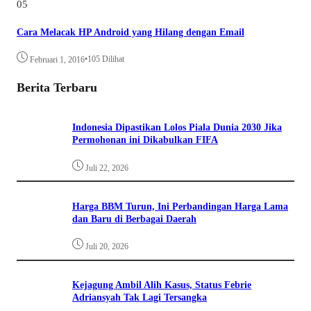
05
Cara Melacak HP Android yang Hilang dengan Email
•
105 Dilihat
Februari 1, 2016
Berita Terbaru
Indonesia Dipastikan Lolos Piala Dunia 2030 Jika
Permohonan ini Dikabulkan FIFA
Juli 22, 2026
Harga BBM Turun, Ini Perbandingan Harga Lama
dan Baru di Berbagai Daerah
Juli 20, 2026
Kejagung Ambil Alih Kasus, Status Febrie
Adriansyah Tak Lagi Tersangka