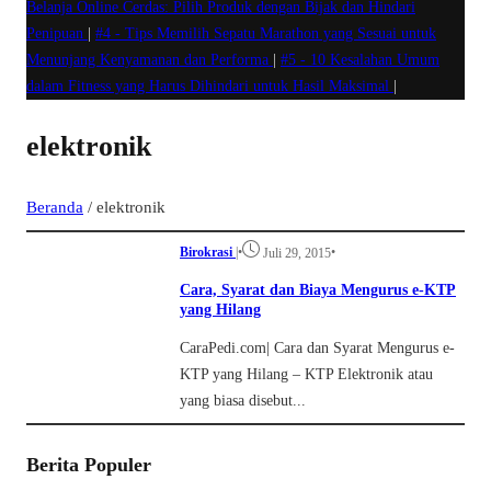
Belanja Online Cerdas: Pilih Produk dengan Bijak dan Hindari
Penipuan
|
#4 -
Tips Memilih Sepatu Marathon yang Sesuai untuk
Menunjang Kenyamanan dan Performa
|
#5 -
10 Kesalahan Umum
dalam Fitness yang Harus Dihindari untuk Hasil Maksimal
|
elektronik
Beranda
/
elektronik
Birokrasi
|
•
•
Juli 29, 2015
Cara, Syarat dan Biaya Mengurus e-KTP
yang Hilang
CaraPedi.com| Cara dan Syarat Mengurus e-
KTP yang Hilang – KTP Elektronik atau
yang biasa disebut...
Berita Populer