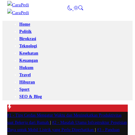
Home
Politik
Birokrasi
Teknologi
Kesehatan
Keuangan
Hukum
Travel
Hiburan
Sport
SEO & Blog
#1 -
Tips Cerdas Mengatur Waktu dan Meningkatkan Produktivitas
saat Bekerja dari Rumah
|
#2 -
Masalah Utama Infrastruktur Pengisian
Daya untuk Mobil Listrik yang Perlu Diperhatikan
|
#3 -
Panduan