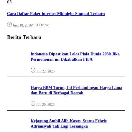
05
Cara Daftar Paket Internet Midnight Simpati Terbaru
•
131 Dilihat
Juni 18, 2016
Berita Terbaru
Indonesia Dipastikan Lolos Piala Dunia 2030 Jika
Permohonan ini Dikabulkan FIFA
Juli 22, 2026
Harga BBM Turun, Ini Perbandingan Harga Lama
dan Baru di Berbagai Daerah
Juli 20, 2026
Kejagung Ambil Alih Kasus, Status Febrie
Adriansyah Tak Lagi Tersangka