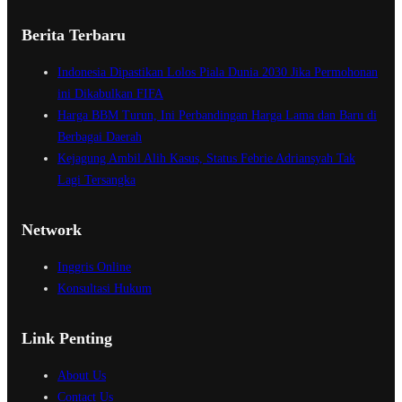
Berita Terbaru
Indonesia Dipastikan Lolos Piala Dunia 2030 Jika Permohonan
ini Dikabulkan FIFA
Harga BBM Turun, Ini Perbandingan Harga Lama dan Baru di
Berbagai Daerah
Kejagung Ambil Alih Kasus, Status Febrie Adriansyah Tak
Lagi Tersangka
Network
Inggris Online
Konsultasi Hukum
Link Penting
About Us
Contact Us