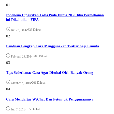
01
Indonesia Dipastikan Lolos Piala Dunia 2030 Jika Permohonan
ini Dikabulkan FIFA
•
336 Dilihat
Juli 22, 2026
02
Panduan Lengkap Cara Menggunakan Twitter bagi Pemula
•
208 Dilihat
Februari 25, 2014
03
Tips Sederhana: Cara Agar Disukai Oleh Banyak Orang
•
201 Dilihat
Oktober 6, 2015
04
Cara Mendaftar WeChat Dan Petunjuk Penggunaannya
•
135 Dilihat
Juli 7, 2013