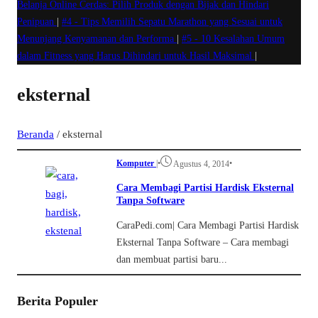
Belanja Online Cerdas: Pilih Produk dengan Bijak dan Hindari
Penipuan
|
#4 -
Tips Memilih Sepatu Marathon yang Sesuai untuk
Menunjang Kenyamanan dan Performa
|
#5 -
10 Kesalahan Umum
dalam Fitness yang Harus Dihindari untuk Hasil Maksimal
|
eksternal
Beranda
/
eksternal
Komputer
|
•
•
Agustus 4, 2014
Cara Membagi Partisi Hardisk Eksternal
Tanpa Software
CaraPedi.com| Cara Membagi Partisi Hardisk
Eksternal Tanpa Software – Cara membagi
dan membuat partisi baru...
Berita Populer