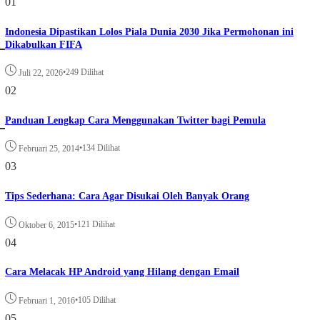
01
Indonesia Dipastikan Lolos Piala Dunia 2030 Jika Permohonan ini
Dikabulkan FIFA
•
249 Dilihat
Juli 22, 2026
02
Panduan Lengkap Cara Menggunakan Twitter bagi Pemula
•
134 Dilihat
Februari 25, 2014
03
Tips Sederhana: Cara Agar Disukai Oleh Banyak Orang
•
121 Dilihat
Oktober 6, 2015
04
Cara Melacak HP Android yang Hilang dengan Email
•
105 Dilihat
Februari 1, 2016
05