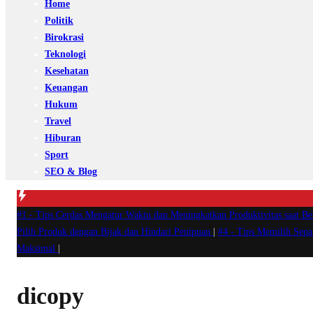
Home
Politik
Birokrasi
Teknologi
Kesehatan
Keuangan
Hukum
Travel
Hiburan
Sport
SEO & Blog
#1 -
Tips Cerdas Mengatur Waktu dan Meningkatkan Produktivitas saat B
Pilih Produk dengan Bijak dan Hindari Penipuan
|
#4 -
Tips Memilih Sep
Maksimal
|
dicopy