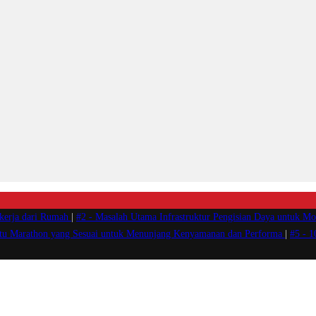
ekerja dari Rumah
|
#2 -
Masalah Utama Infrastruktur Pengisian Daya untuk Mob
atu Marathon yang Sesuai untuk Menunjang Kenyamanan dan Performa
|
#5 -
1