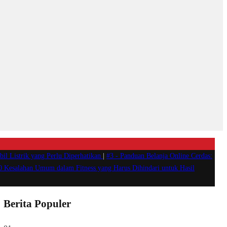
il Listrik yang Perlu Diperhatikan
|
#3 -
Panduan Belanja Online Cerdas:
0 Kesalahan Umum dalam Fitness yang Harus Dihindari untuk Hasil
Berita Populer