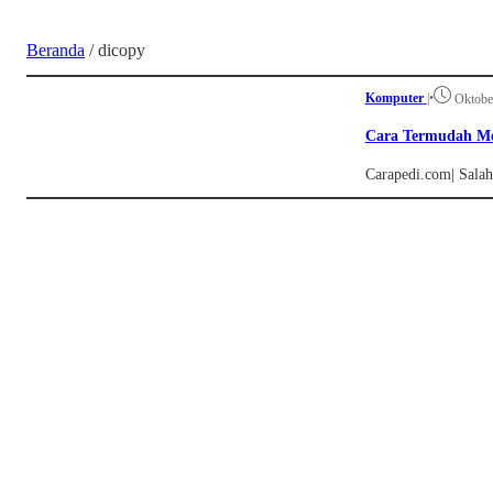
Beranda
/
dicopy
Komputer
|
•
Oktobe
Cara Termudah Me
Carapedi.com| Salah s