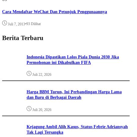
Cara Mendaftar WeChat Dan Petunjuk Penggunaannya
•
93 Dilihat
Juli 7, 2013
Berita Terbaru
Indonesia Dipastikan Lolos Piala Dunia 2030 Jika
Permohonan ini Dikabulkan FIFA
Juli 22, 2026
Harga BBM Turun, Ini Perbandingan Harga Lama
dan Baru di Berbagai Daerah
Juli 20, 2026
Kejagung Ambil Alih Kasus, Status Febrie Adriansyah
Tak Lagi Tersangka