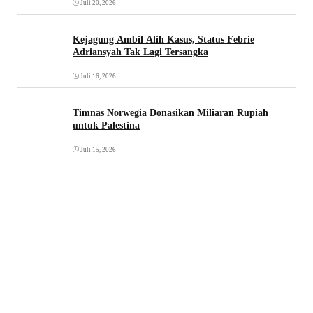
Juli 20, 2026
Kejagung Ambil Alih Kasus, Status Febrie
Adriansyah Tak Lagi Tersangka
Juli 16, 2026
Timnas Norwegia Donasikan Miliaran Rupiah
untuk Palestina
Juli 15, 2026