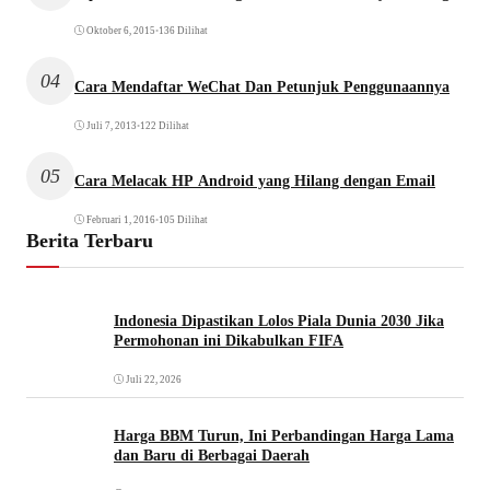
Oktober 6, 2015
•
136 Dilihat
04
Cara Mendaftar WeChat Dan Petunjuk Penggunaannya
Juli 7, 2013
•
122 Dilihat
05
Cara Melacak HP Android yang Hilang dengan Email
Februari 1, 2016
•
105 Dilihat
Berita Terbaru
Indonesia Dipastikan Lolos Piala Dunia 2030 Jika
Permohonan ini Dikabulkan FIFA
Juli 22, 2026
Harga BBM Turun, Ini Perbandingan Harga Lama
dan Baru di Berbagai Daerah