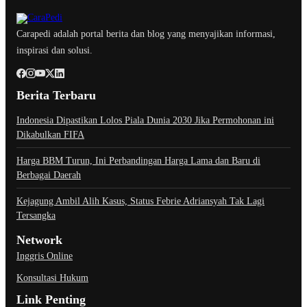
Carapedi adalah portal berita dan blog yang menyajikan informasi,
inspirasi dan solusi.
Berita Terbaru
Indonesia Dipastikan Lolos Piala Dunia 2030 Jika Permohonan ini
Dikabulkan FIFA
Harga BBM Turun, Ini Perbandingan Harga Lama dan Baru di
Berbagai Daerah
Kejagung Ambil Alih Kasus, Status Febrie Adriansyah Tak Lagi
Tersangka
Network
Inggris Online
Konsultasi Hukum
Link Penting