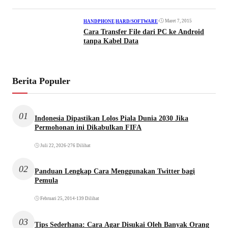
•
Maret 7, 2015
HANDPHONE
|
HARD/SOFTWARE
Cara Transfer File dari PC ke Android
tanpa Kabel Data
Berita Populer
01
Indonesia Dipastikan Lolos Piala Dunia 2030 Jika
Permohonan ini Dikabulkan FIFA
Juli 22, 2026
•
276 Dilihat
02
Panduan Lengkap Cara Menggunakan Twitter bagi
Pemula
Februari 25, 2014
•
139 Dilihat
03
Tips Sederhana: Cara Agar Disukai Oleh Banyak Orang