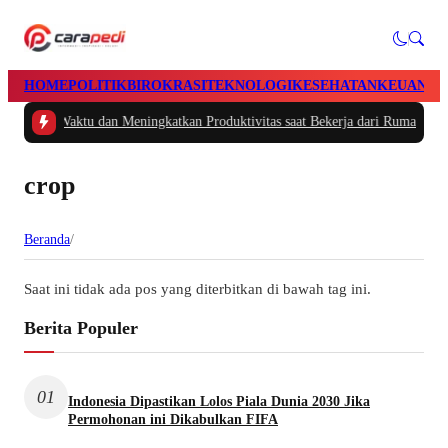
HOME
POLITIK
BIROKRASI
TEKNOLOGI
KESEHATAN
KEUANGA
Mengatur Waktu dan Meningkatkan Produktivitas saat Bekerja dari Rumah
|
#2 -
crop
Beranda
/
Saat ini tidak ada pos yang diterbitkan di bawah tag ini.
Berita Populer
01
Indonesia Dipastikan Lolos Piala Dunia 2030 Jika
Permohonan ini Dikabulkan FIFA