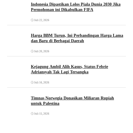
Indonesia Dipastikan Lolos Piala Dunia 2030 Jika
Permohonan ini Dikabulkan FIFA
Juli 22, 2026
Harga BBM Turun, Ini Perbandingan Harga Lama
dan Baru di Berbagai Daerah
Juli 20, 2026
Kejagung Ambil Alih Kasus, Status Febrie
Adriansyah Tak Lagi Tersangka
Juli 16, 2026
Timnas Norwegia Donasikan Miliaran Rupiah
untuk Palestina
Juli 15, 2026