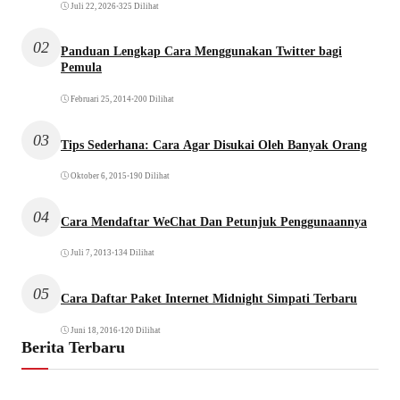
Juli 22, 2026
•
325 Dilihat
02
Panduan Lengkap Cara Menggunakan Twitter bagi
Pemula
Februari 25, 2014
•
200 Dilihat
03
Tips Sederhana: Cara Agar Disukai Oleh Banyak Orang
Oktober 6, 2015
•
190 Dilihat
04
Cara Mendaftar WeChat Dan Petunjuk Penggunaannya
Juli 7, 2013
•
134 Dilihat
05
Cara Daftar Paket Internet Midnight Simpati Terbaru
Juni 18, 2016
•
120 Dilihat
Berita Terbaru