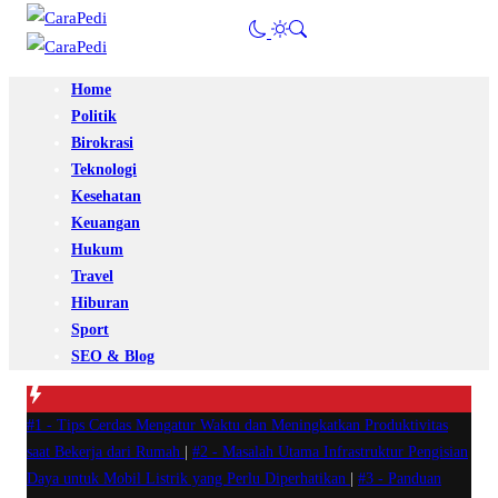
Home
Politik
Birokrasi
Teknologi
Kesehatan
Keuangan
Hukum
Travel
Hiburan
Sport
SEO & Blog
#1 -
Tips Cerdas Mengatur Waktu dan Meningkatkan Produktivitas
saat Bekerja dari Rumah
|
#2 -
Masalah Utama Infrastruktur Pengisian
Daya untuk Mobil Listrik yang Perlu Diperhatikan
|
#3 -
Panduan