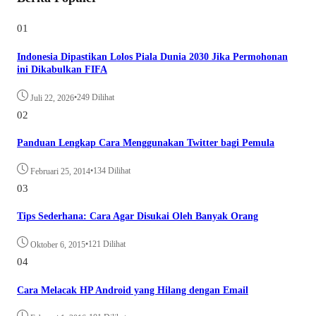
01
Indonesia Dipastikan Lolos Piala Dunia 2030 Jika Permohonan
ini Dikabulkan FIFA
•
249 Dilihat
Juli 22, 2026
02
Panduan Lengkap Cara Menggunakan Twitter bagi Pemula
•
134 Dilihat
Februari 25, 2014
03
Tips Sederhana: Cara Agar Disukai Oleh Banyak Orang
•
121 Dilihat
Oktober 6, 2015
04
Cara Melacak HP Android yang Hilang dengan Email