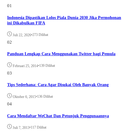
01
Indonesia Dipastikan Lolos Piala Dunia 2030 Jika Permohonan
ini Dikabulkan FIFA
•
273 Dilihat
Juli 22, 2026
02
Panduan Lengkap Cara Menggunakan Twitter bagi Pemula
•
139 Dilihat
Februari 25, 2014
03
Tips Sederhana: Cara Agar Disukai Oleh Banyak Orang
•
136 Dilihat
Oktober 6, 2015
04
Cara Mendaftar WeChat Dan Petunjuk Penggunaannya
•
117 Dilihat
Juli 7, 2013