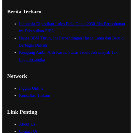
Berita Terbaru
Indonesia Dipastikan Lolos Piala Dunia 2030 Jika Permohonan
ini Dikabulkan FIFA
Harga BBM Turun, Ini Perbandingan Harga Lama dan Baru di
Berbagai Daerah
Kejagung Ambil Alih Kasus, Status Febrie Adriansyah Tak
Lagi Tersangka
Network
Inggris Online
Konsultasi Hukum
Link Penting
About Us
Contact Us