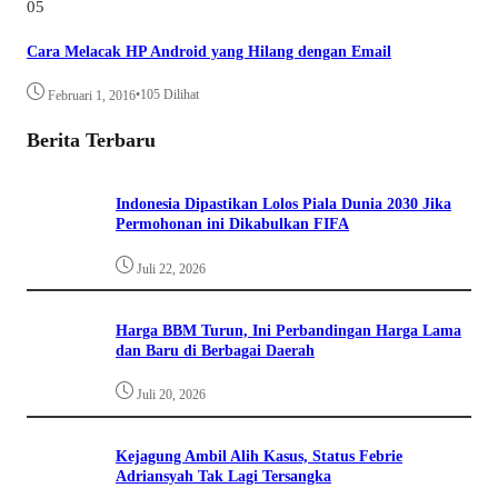
05
Cara Melacak HP Android yang Hilang dengan Email
•
105 Dilihat
Februari 1, 2016
Berita Terbaru
Indonesia Dipastikan Lolos Piala Dunia 2030 Jika
Permohonan ini Dikabulkan FIFA
Juli 22, 2026
Harga BBM Turun, Ini Perbandingan Harga Lama
dan Baru di Berbagai Daerah
Juli 20, 2026
Kejagung Ambil Alih Kasus, Status Febrie
Adriansyah Tak Lagi Tersangka