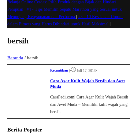
Belanja Online Cerdas: Pilih Produk dengan Bijak dan Hindari
Penipuan
|
#4 -
Tips Memilih Sepatu Marathon yang Sesuai untuk
Menunjang Kenyamanan dan Performa
|
#5 -
10 Kesalahan Umum
dalam Fitness yang Harus Dihindari untuk Hasil Maksimal
|
bersih
Beranda
/
bersih
Kecantikan
|
•
•
Juli 17, 2013
Cara Agar Kulit Wajah Bersih dan Awet
Muda
CaraPedi.com| Cara Agar Kulit Wajah Bersih
dan Awet Muda – Memiliki kulit wajah yang
bersih...
Berita Populer