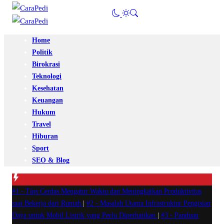
Home
Politik
Birokrasi
Teknologi
Kesehatan
Keuangan
Hukum
Travel
Hiburan
Sport
SEO & Blog
#1 -
Tips Cerdas Mengatur Waktu dan Meningkatkan Produktivitas
saat Bekerja dari Rumah
|
#2 -
Masalah Utama Infrastruktur Pengisian
Daya untuk Mobil Listrik yang Perlu Diperhatikan
|
#3 -
Panduan